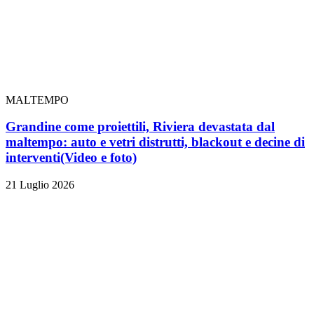
MALTEMPO
Grandine come proiettili, Riviera devastata dal
maltempo: auto e vetri distrutti, blackout e decine di
interventi
(Video e foto)
21 Luglio 2026