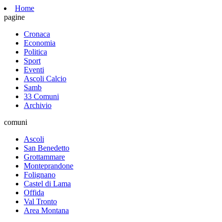
Home
pagine
Cronaca
Economia
Politica
Sport
Eventi
Ascoli Calcio
Samb
33 Comuni
Archivio
comuni
Ascoli
San Benedetto
Grottammare
Monteprandone
Folignano
Castel di Lama
Offida
Val Tronto
Area Montana