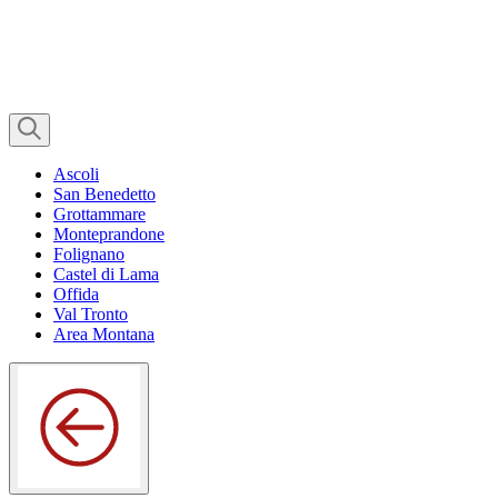
Ascoli
San Benedetto
Grottammare
Monteprandone
Folignano
Castel di Lama
Offida
Val Tronto
Area Montana