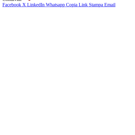
Facebook
X
LinkedIn
Whatsapp
Copia Link
Stampa
Email