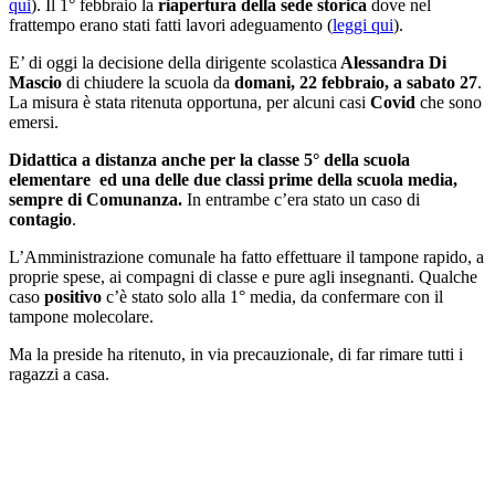
qui
). Il 1° febbraio la
riapertura della sede storica
dove nel
frattempo erano stati fatti lavori adeguamento (
leggi qui
).
E’ di oggi la decisione della dirigente scolastica
Alessandra Di
Mascio
di chiudere la scuola da
domani, 22 febbraio, a sabato 27
.
La misura è stata ritenuta opportuna, per alcuni casi
Covid
che sono
emersi.
Didattica a distanza anche per la classe 5° della scuola
elementare ed una delle due classi prime della scuola media,
sempre di Comunanza.
In entrambe c’era stato un caso di
contagio
.
L’Amministrazione comunale ha fatto effettuare il tampone rapido, a
proprie spese, ai compagni di classe e pure agli insegnanti. Qualche
caso
positivo
c’è stato solo alla 1° media, da confermare con il
tampone molecolare.
Ma la preside ha ritenuto, in via precauzionale, di far rimare tutti i
ragazzi a casa.