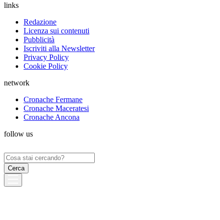
links
Redazione
Licenza sui contenuti
Pubblicità
Iscriviti alla Newsletter
Privacy Policy
Cookie Policy
network
Cronache Fermane
Cronache Maceratesi
Cronache Ancona
follow us
Ricerca
per: