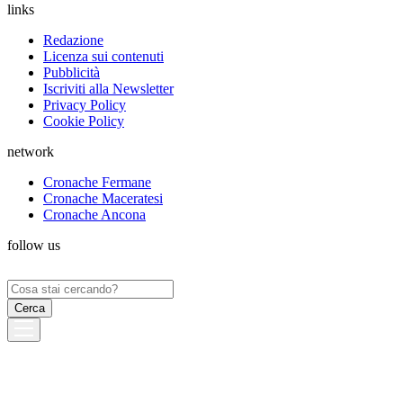
links
Redazione
Licenza sui contenuti
Pubblicità
Iscriviti alla Newsletter
Privacy Policy
Cookie Policy
network
Cronache Fermane
Cronache Maceratesi
Cronache Ancona
follow us
Ricerca
per: