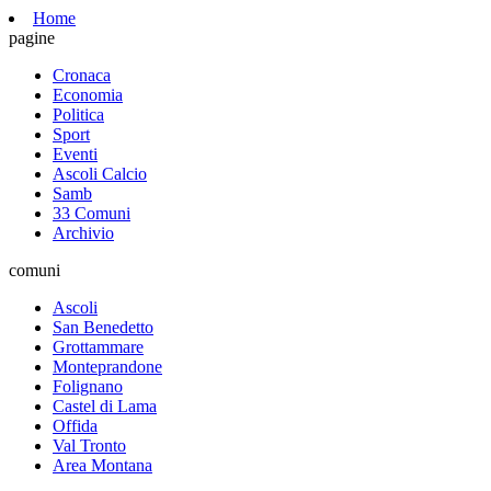
Home
pagine
Cronaca
Economia
Politica
Sport
Eventi
Ascoli Calcio
Samb
33 Comuni
Archivio
comuni
Ascoli
San Benedetto
Grottammare
Monteprandone
Folignano
Castel di Lama
Offida
Val Tronto
Area Montana