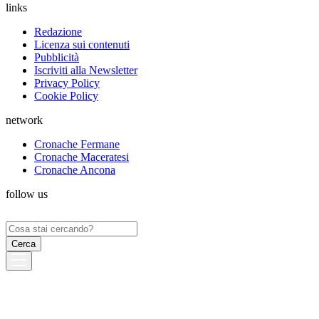
links
Redazione
Licenza sui contenuti
Pubblicità
Iscriviti alla Newsletter
Privacy Policy
Cookie Policy
network
Cronache Fermane
Cronache Maceratesi
Cronache Ancona
follow us
Ricerca
per: