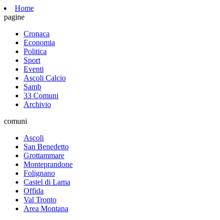
Home
pagine
Cronaca
Economia
Politica
Sport
Eventi
Ascoli Calcio
Samb
33 Comuni
Archivio
comuni
Ascoli
San Benedetto
Grottammare
Monteprandone
Folignano
Castel di Lama
Offida
Val Tronto
Area Montana