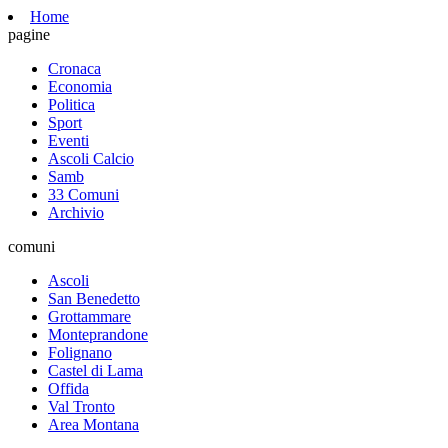
Home
pagine
Cronaca
Economia
Politica
Sport
Eventi
Ascoli Calcio
Samb
33 Comuni
Archivio
comuni
Ascoli
San Benedetto
Grottammare
Monteprandone
Folignano
Castel di Lama
Offida
Val Tronto
Area Montana