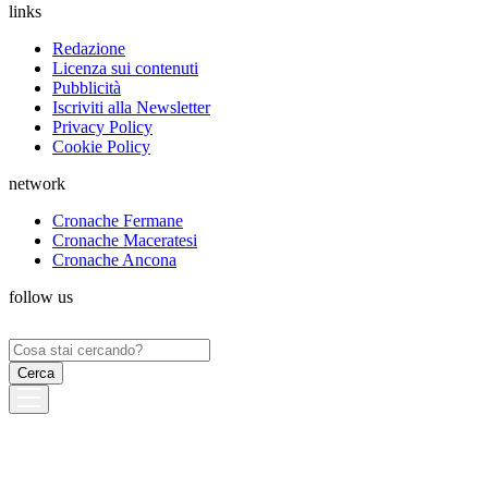
links
Redazione
Licenza sui contenuti
Pubblicità
Iscriviti alla Newsletter
Privacy Policy
Cookie Policy
network
Cronache Fermane
Cronache Maceratesi
Cronache Ancona
follow us
Ricerca
per: