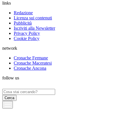
links
Redazione
Licenza sui contenuti
Pubblicità
Iscriviti alla Newsletter
Privacy Policy
Cookie Policy
network
Cronache Fermane
Cronache Maceratesi
Cronache Ancona
follow us
Ricerca
per: