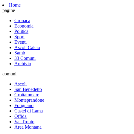
Home
pagine
Cronaca
Economia
Politica
Sport
Eventi
Ascoli Calcio
Samb
33 Comuni
Archivio
comuni
Ascoli
San Benedetto
Grottammare
Monteprandone
Folignano
Castel di Lama
Offida
Val Tronto
Area Montana