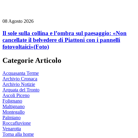
08 Agosto 2026
Il sole sulla collina e l’ombra sul paesaggio: «Non
cancellate il belvedere di Piattoni con i pannelli
fotovoltaici»
(Foto)
Categorie Articolo
Acquasanta Terme
Archivio Cronaca
Archivio Notizie
Arquata del Tronto
Ascoli Piceno
Folignano
Maltignano
Montegallo
Palmiano
Roccafluvione
Venarotta
Torna alla home