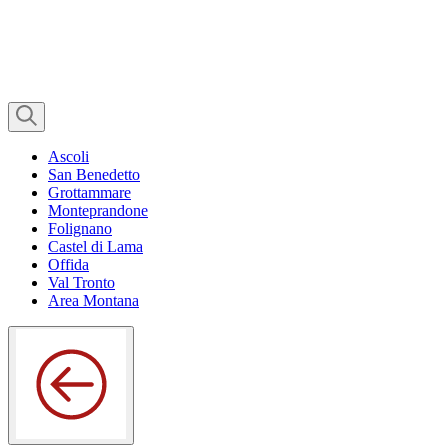
Ascoli
San Benedetto
Grottammare
Monteprandone
Folignano
Castel di Lama
Offida
Val Tronto
Area Montana