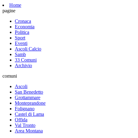
Home
pagine
Cronaca
Economia
Politica
Sport
Eventi
Ascoli Calcio
Samb
33 Comuni
Archivio
comuni
Ascoli
San Benedetto
Grottammare
Monteprandone
Folignano
Castel di Lama
Offida
Val Tronto
Area Montana