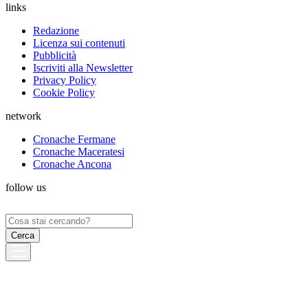
links
Redazione
Licenza sui contenuti
Pubblicità
Iscriviti alla Newsletter
Privacy Policy
Cookie Policy
network
Cronache Fermane
Cronache Maceratesi
Cronache Ancona
follow us
Ricerca
per: