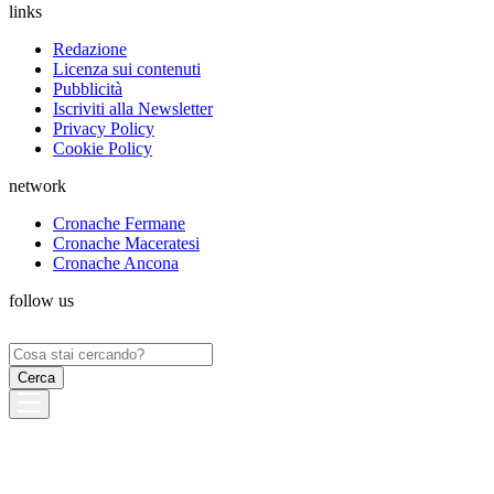
links
Redazione
Licenza sui contenuti
Pubblicità
Iscriviti alla Newsletter
Privacy Policy
Cookie Policy
network
Cronache Fermane
Cronache Maceratesi
Cronache Ancona
follow us
Ricerca
per: