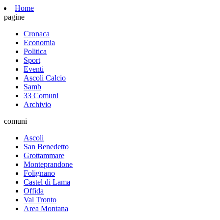
Home
pagine
Cronaca
Economia
Politica
Sport
Eventi
Ascoli Calcio
Samb
33 Comuni
Archivio
comuni
Ascoli
San Benedetto
Grottammare
Monteprandone
Folignano
Castel di Lama
Offida
Val Tronto
Area Montana