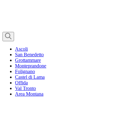
Ascoli
San Benedetto
Grottammare
Monteprandone
Folignano
Castel di Lama
Offida
Val Tronto
Area Montana