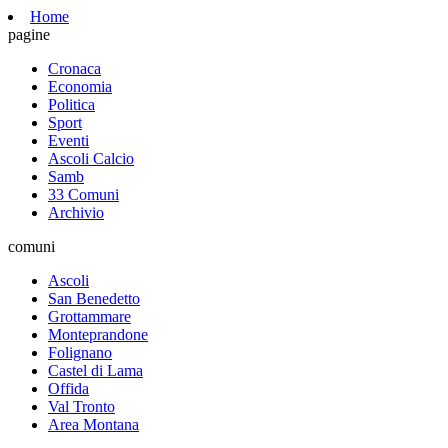
Home
pagine
Cronaca
Economia
Politica
Sport
Eventi
Ascoli Calcio
Samb
33 Comuni
Archivio
comuni
Ascoli
San Benedetto
Grottammare
Monteprandone
Folignano
Castel di Lama
Offida
Val Tronto
Area Montana