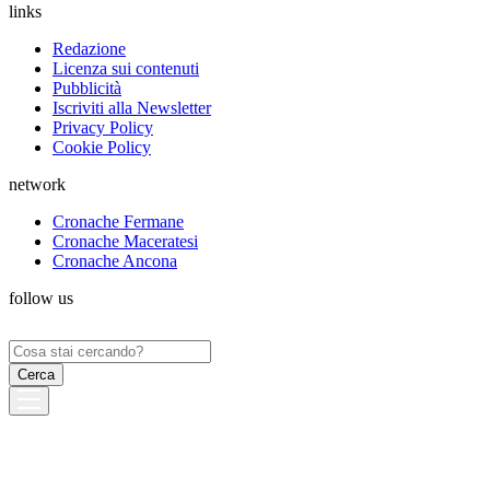
links
Redazione
Licenza sui contenuti
Pubblicità
Iscriviti alla Newsletter
Privacy Policy
Cookie Policy
network
Cronache Fermane
Cronache Maceratesi
Cronache Ancona
follow us
Ricerca
per: