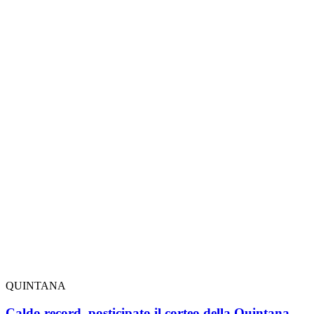
QUINTANA
Caldo record, posticipato il corteo della Quintana