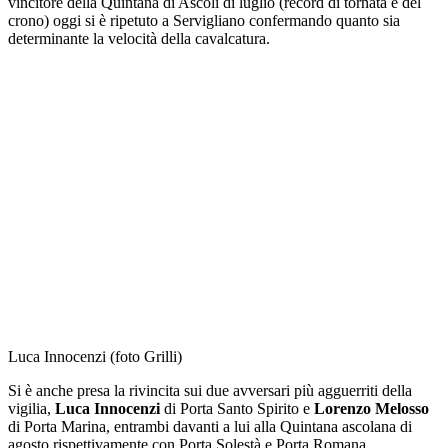
vincitore della Quintana di Ascoli di luglio (record di tornata e del
crono) oggi si è ripetuto a Servigliano confermando quanto sia
determinante la velocità della cavalcatura.
Luca Innocenzi (foto Grilli)
Si è anche presa la rivincita sui due avversari più agguerriti della
vigilia,
Luca Innocenzi
di Porta Santo Spirito e
Lorenzo Melosso
di Porta Marina, entrambi davanti a lui alla Quintana ascolana di
agosto rispettivamente con Porta Solestà e Porta Romana.