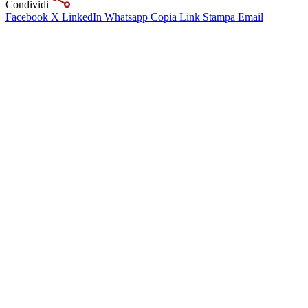
Condividi
Facebook
X
LinkedIn
Whatsapp
Copia Link
Stampa
Email