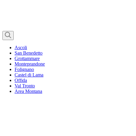
Ascoli
San Benedetto
Grottammare
Monteprandone
Folignano
Castel di Lama
Offida
Val Tronto
Area Montana