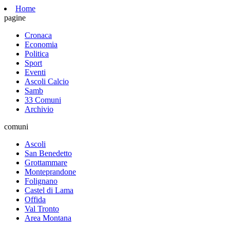
Home
pagine
Cronaca
Economia
Politica
Sport
Eventi
Ascoli Calcio
Samb
33 Comuni
Archivio
comuni
Ascoli
San Benedetto
Grottammare
Monteprandone
Folignano
Castel di Lama
Offida
Val Tronto
Area Montana