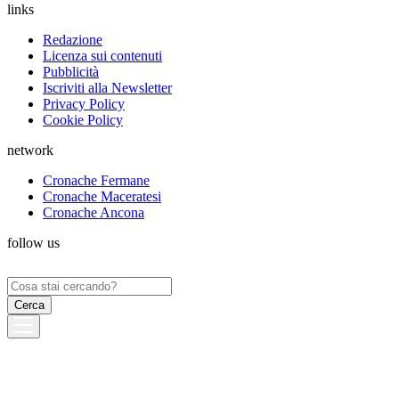
links
Redazione
Licenza sui contenuti
Pubblicità
Iscriviti alla Newsletter
Privacy Policy
Cookie Policy
network
Cronache Fermane
Cronache Maceratesi
Cronache Ancona
follow us
Ricerca
per: