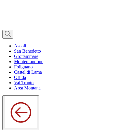
Ascoli
San Benedetto
Grottammare
Monteprandone
Folignano
Castel di Lama
Offida
Val Tronto
Area Montana