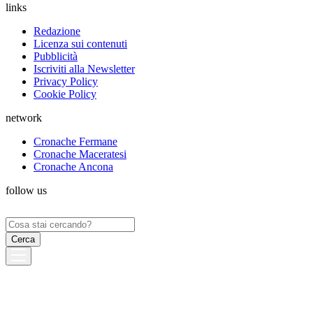
links
Redazione
Licenza sui contenuti
Pubblicità
Iscriviti alla Newsletter
Privacy Policy
Cookie Policy
network
Cronache Fermane
Cronache Maceratesi
Cronache Ancona
follow us
Ricerca
per: