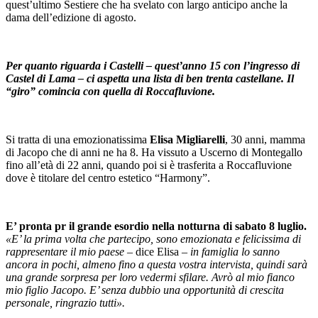
quest’ultimo Sestiere che ha svelato con largo anticipo anche la
dama dell’edizione di agosto.
Per quanto riguarda i Castelli – quest’anno 15 con l’ingresso di
Castel di Lama – ci aspetta una lista di ben trenta castellane. Il
“giro” comincia con quella di Roccafluvione.
Si tratta di una emozionatissima
Elisa Migliarelli
, 30 anni, mamma
di Jacopo che di anni ne ha 8. Ha vissuto a Uscerno di Montegallo
fino all’età di 22 anni, quando poi si è trasferita a Roccafluvione
dove è titolare del centro estetico “Harmony”.
E’ pronta pr il grande esordio nella notturna di sabato 8 luglio.
«E’ la prima volta che partecipo, sono emozionata e felicissima di
rappresentare il mio paese –
dice Elisa
– in famiglia lo sanno
ancora in pochi, almeno fino a questa vostra intervista, quindi sarà
una grande sorpresa per loro vedermi sfilare. Avrò al mio fianco
mio figlio Jacopo. E’ senza dubbio una opportunità di crescita
personale, ringrazio tutti».