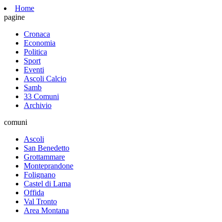
Home
pagine
Cronaca
Economia
Politica
Sport
Eventi
Ascoli Calcio
Samb
33 Comuni
Archivio
comuni
Ascoli
San Benedetto
Grottammare
Monteprandone
Folignano
Castel di Lama
Offida
Val Tronto
Area Montana