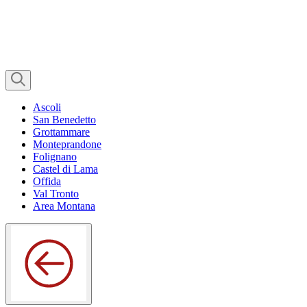
Ascoli
San Benedetto
Grottammare
Monteprandone
Folignano
Castel di Lama
Offida
Val Tronto
Area Montana