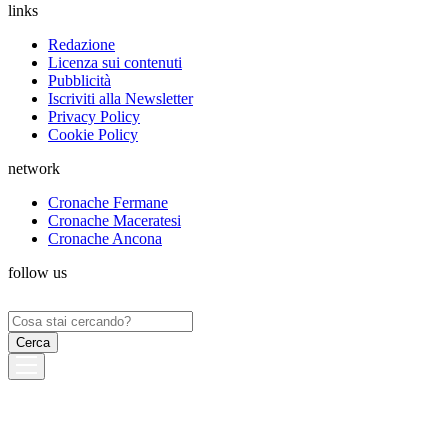
links
Redazione
Licenza sui contenuti
Pubblicità
Iscriviti alla Newsletter
Privacy Policy
Cookie Policy
network
Cronache Fermane
Cronache Maceratesi
Cronache Ancona
follow us
Ricerca
per: