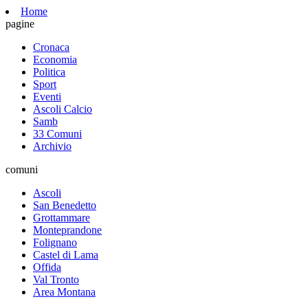
Home
pagine
Cronaca
Economia
Politica
Sport
Eventi
Ascoli Calcio
Samb
33 Comuni
Archivio
comuni
Ascoli
San Benedetto
Grottammare
Monteprandone
Folignano
Castel di Lama
Offida
Val Tronto
Area Montana