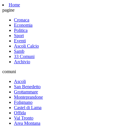
Home
pagine
Cronaca
Economia
Politica
Sport
Eventi
Ascoli Calcio
Samb
33 Comuni
Archivio
comuni
Ascoli
San Benedetto
Grottammare
Monteprandone
Folignano
Castel di Lama
Offida
Val Tronto
Area Montana