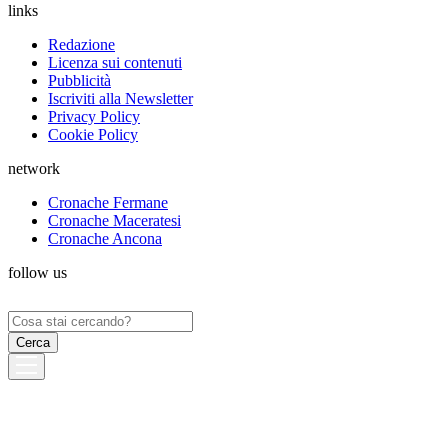
links
Redazione
Licenza sui contenuti
Pubblicità
Iscriviti alla Newsletter
Privacy Policy
Cookie Policy
network
Cronache Fermane
Cronache Maceratesi
Cronache Ancona
follow us
Ricerca
per: