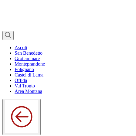
Ascoli
San Benedetto
Grottammare
Monteprandone
Folignano
Castel di Lama
Offida
Val Tronto
Area Montana