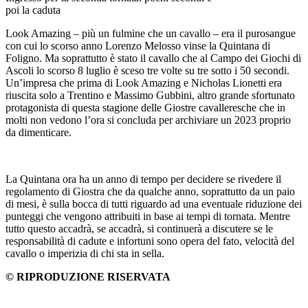
poi la caduta
Look Amazing – più un fulmine che un cavallo – era il purosangue
con cui lo scorso anno Lorenzo Melosso vinse la Quintana di
Foligno. Ma soprattutto è stato il cavallo che al Campo dei Giochi di
Ascoli lo scorso 8 luglio è sceso tre volte su tre sotto i 50 secondi.
Un’impresa che prima di Look Amazing e Nicholas Lionetti era
riuscita solo a Trentino e Massimo Gubbini, altro grande sfortunato
protagonista di questa stagione delle Giostre cavalleresche che in
molti non vedono l’ora si concluda per archiviare un 2023 proprio
da dimenticare.
La Quintana ora ha un anno di tempo per decidere se rivedere il
regolamento di Giostra che da qualche anno, soprattutto da un paio
di mesi, è sulla bocca di tutti riguardo ad una eventuale riduzione dei
punteggi che vengono attribuiti in base ai tempi di tornata. Mentre
tutto questo accadrà, se accadrà, si continuerà a discutere se le
responsabilità di cadute e infortuni sono opera del fato, velocità del
cavallo o imperizia di chi sta in sella.
© RIPRODUZIONE RISERVATA