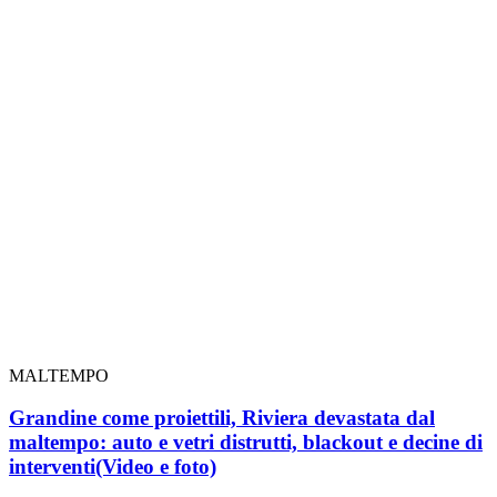
MALTEMPO
Grandine come proiettili, Riviera devastata dal
maltempo: auto e vetri distrutti, blackout e decine di
interventi
(Video e foto)