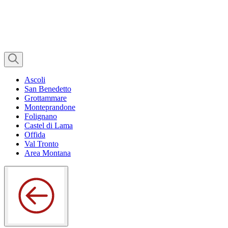
Ascoli
San Benedetto
Grottammare
Monteprandone
Folignano
Castel di Lama
Offida
Val Tronto
Area Montana