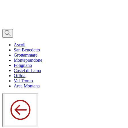
Ascoli
San Benedetto
Grottammare
Monteprandone
Folignano
Castel di Lama
Offida
Val Tronto
Area Montana