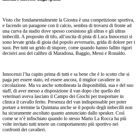
Visto che fondamentalmente la Giostra è una competizione sportiva,
e facendo un paragone con il calcio, sembra di trovarsi di fronte ad
una curva da stadio dove spesso coesistono gli ultras e gli ultras
imbecilli. A proposito di tifo, all’uscita di pista di Luca Innocenzi si
sono levate grida di gioia dal popolo avversario, grida di dolore per i
suoi. Per tutti un grido di stupore, come quando hanno fallito rigori
decisivi assi del calibro di Maradona, Baggio, Messi e Ronaldo.
Innocenzi l’ha capito prima di tutti e sa bene che è lo scotto che si
paga per essere stato, ed essere ancora, il miglior cavaliere in
circolazione. Ma va anche sottolineata la disponibilità, sua e del suo
staff, di aver messo a disposizione il van dopo che quello dei
veterinari aveva lasciato il Campo dei Giochi per trasportare in
clinica il cavallo ferito. Presenza del van indispensable per poter
portare a termine la Quintana anche se il popolo degli imbecilli non
ha sicuramente ascoltato quanto annunciato dallo speaker. Così
come se n’è infischiato quando lo stesso Mario La Rocca ha più
volte invitato tutti tenere un comportamento più sportivo nei
confronti dei cavalieri.