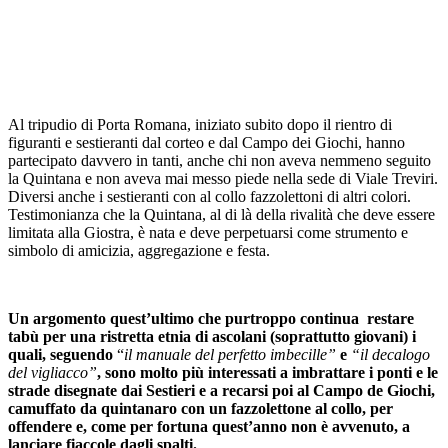
Al tripudio di Porta Romana, iniziato subito dopo il rientro di
figuranti e sestieranti dal corteo e dal Campo dei Giochi, hanno
partecipato davvero in tanti, anche chi non aveva nemmeno seguito
la Quintana e non aveva mai messo piede nella sede di Viale Treviri.
Diversi anche i sestieranti con al collo fazzolettoni di altri colori.
Testimonianza che la Quintana, al di là della rivalità che deve essere
limitata alla Giostra, è nata e deve perpetuarsi come strumento e
simbolo di amicizia, aggregazione e festa.
Un argomento quest’ultimo che purtroppo continua restare
tabù per una ristretta etnia di ascolani (soprattutto giovani) i
quali, seguendo
“
il manuale del perfetto imbecille”
e
“il decalogo
del vigliacco”
, sono molto più interessati a imbrattare i ponti e le
strade disegnate dai Sestieri e a recarsi poi al Campo de Giochi,
camuffato da quintanaro con un fazzolettone al collo, per
offendere e, come per fortuna quest’anno non è avvenuto, a
lanciare fiaccole dagli spalti.