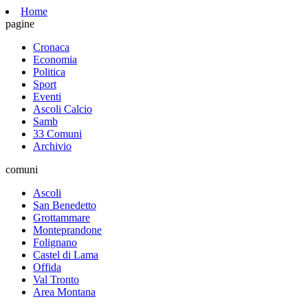
Home
pagine
Cronaca
Economia
Politica
Sport
Eventi
Ascoli Calcio
Samb
33 Comuni
Archivio
comuni
Ascoli
San Benedetto
Grottammare
Monteprandone
Folignano
Castel di Lama
Offida
Val Tronto
Area Montana