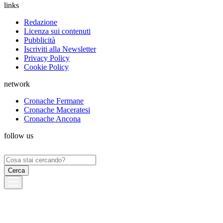
links
Redazione
Licenza sui contenuti
Pubblicità
Iscriviti alla Newsletter
Privacy Policy
Cookie Policy
network
Cronache Fermane
Cronache Maceratesi
Cronache Ancona
follow us
Ricerca
per: