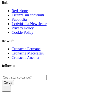
links
Redazione
Licenza sui contenuti
Pubblicità
Iscriviti alla Newsletter
Privacy Policy
Cookie Policy
network
Cronache Fermane
Cronache Maceratesi
Cronache Ancona
follow us
Ricerca
per: