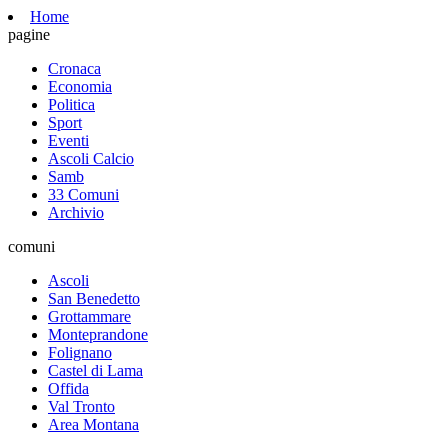
Home
pagine
Cronaca
Economia
Politica
Sport
Eventi
Ascoli Calcio
Samb
33 Comuni
Archivio
comuni
Ascoli
San Benedetto
Grottammare
Monteprandone
Folignano
Castel di Lama
Offida
Val Tronto
Area Montana