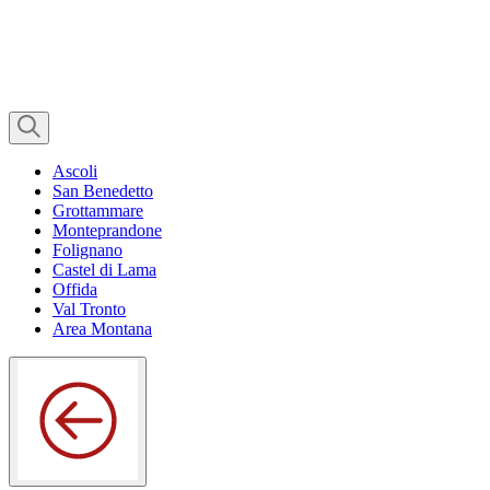
Ascoli
San Benedetto
Grottammare
Monteprandone
Folignano
Castel di Lama
Offida
Val Tronto
Area Montana