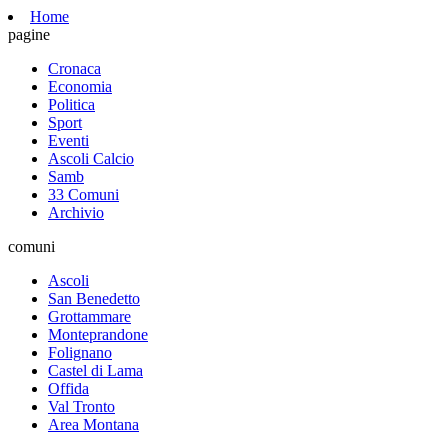
Home
pagine
Cronaca
Economia
Politica
Sport
Eventi
Ascoli Calcio
Samb
33 Comuni
Archivio
comuni
Ascoli
San Benedetto
Grottammare
Monteprandone
Folignano
Castel di Lama
Offida
Val Tronto
Area Montana