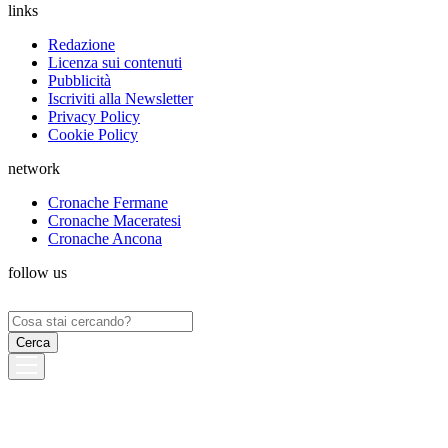
links
Redazione
Licenza sui contenuti
Pubblicità
Iscriviti alla Newsletter
Privacy Policy
Cookie Policy
network
Cronache Fermane
Cronache Maceratesi
Cronache Ancona
follow us
Ricerca
per: