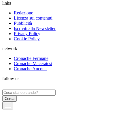
links
Redazione
Licenza sui contenuti
Pubblicità
Iscriviti alla Newsletter
Privacy Policy
Cookie Policy
network
Cronache Fermane
Cronache Maceratesi
Cronache Ancona
follow us
Ricerca
per: