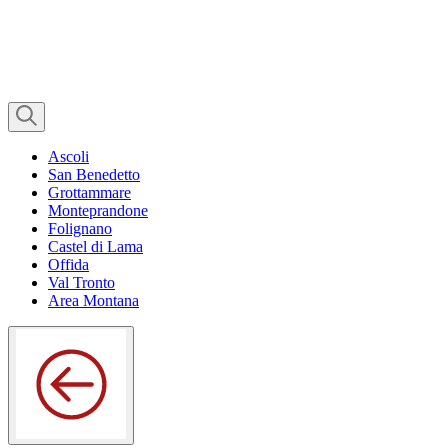
Ascoli
San Benedetto
Grottammare
Monteprandone
Folignano
Castel di Lama
Offida
Val Tronto
Area Montana