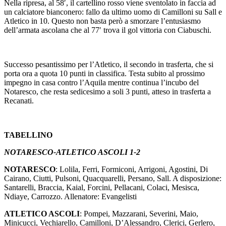
Nella ripresa, al 58′, il cartellino rosso viene sventolato in faccia ad
un calciatore bianconero: fallo da ultimo uomo di Camilloni su Sall e
Atletico in 10. Questo non basta però a smorzare l’entusiasmo
dell’armata ascolana che al 77′ trova il gol vittoria con Ciabuschi.
Successo pesantissimo per l’Atletico, il secondo in trasferta, che si
porta ora a quota 10 punti in classifica. Testa subito al prossimo
impegno in casa contro l’Aquila mentre continua l’incubo del
Notaresco, che resta sedicesimo a soli 3 punti, atteso in trasferta a
Recanati.
TABELLINO
NOTARESCO-ATLETICO ASCOLI 1-2
NOTARESCO
: Lolila, Ferri, Formiconi, Arrigoni, Agostini, Di
Cairano, Ciutti, Pulsoni, Quacquarelli, Persano, Sall. A disposizione:
Santarelli, Braccia, Kaial, Forcini, Pellacani, Colaci, Mesisca,
Ndiaye, Carrozzo. Allenatore: Evangelisti
ATLETICO ASCOLI
: Pompei, Mazzarani, Severini, Maio,
Minicucci, Vechiarello, Camilloni, D’Alessandro, Clerici, Gerlero,