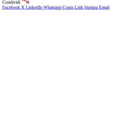
Condividi
Facebook
X
LinkedIn
Whatsapp
Copia Link
Stampa
Email