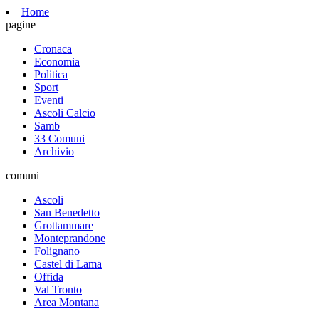
Home
pagine
Cronaca
Economia
Politica
Sport
Eventi
Ascoli Calcio
Samb
33 Comuni
Archivio
comuni
Ascoli
San Benedetto
Grottammare
Monteprandone
Folignano
Castel di Lama
Offida
Val Tronto
Area Montana