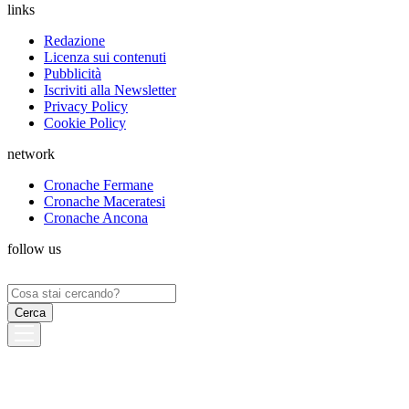
links
Redazione
Licenza sui contenuti
Pubblicità
Iscriviti alla Newsletter
Privacy Policy
Cookie Policy
network
Cronache Fermane
Cronache Maceratesi
Cronache Ancona
follow us
Ricerca
per: