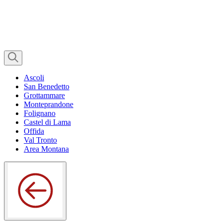
Ascoli
San Benedetto
Grottammare
Monteprandone
Folignano
Castel di Lama
Offida
Val Tronto
Area Montana