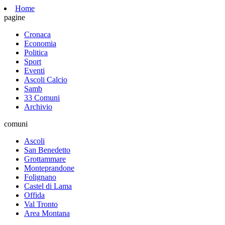
Home
pagine
Cronaca
Economia
Politica
Sport
Eventi
Ascoli Calcio
Samb
33 Comuni
Archivio
comuni
Ascoli
San Benedetto
Grottammare
Monteprandone
Folignano
Castel di Lama
Offida
Val Tronto
Area Montana