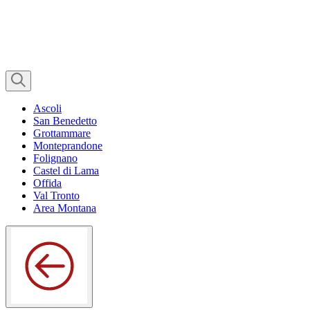
Ascoli
San Benedetto
Grottammare
Monteprandone
Folignano
Castel di Lama
Offida
Val Tronto
Area Montana