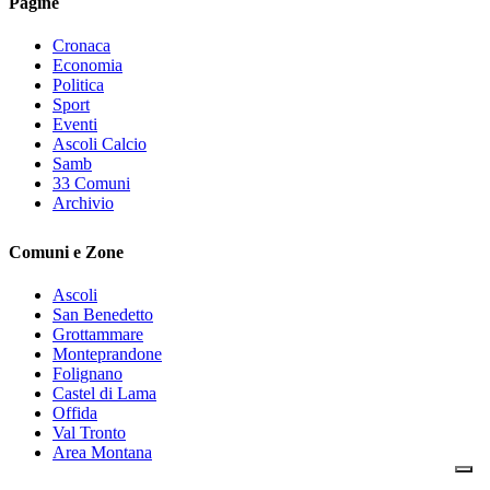
Pagine
Cronaca
Economia
Politica
Sport
Eventi
Ascoli Calcio
Samb
33 Comuni
Archivio
Comuni e Zone
Ascoli
San Benedetto
Grottammare
Monteprandone
Folignano
Castel di Lama
Offida
Val Tronto
Area Montana