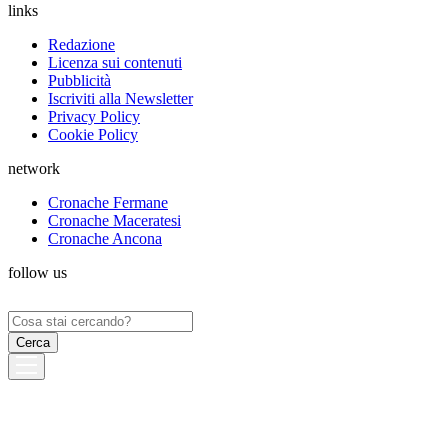
links
Redazione
Licenza sui contenuti
Pubblicità
Iscriviti alla Newsletter
Privacy Policy
Cookie Policy
network
Cronache Fermane
Cronache Maceratesi
Cronache Ancona
follow us
Ricerca
per: