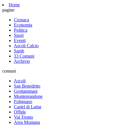
Home
pagine
Cronaca
Economia
Politica
Sport
Eventi
Ascoli Calcio
Samb
33 Comuni
Archivio
comuni
Ascoli
San Benedetto
Grottammare
Monteprandone
Folignano
Castel di Lama
Offida
Val Tronto
Area Montana