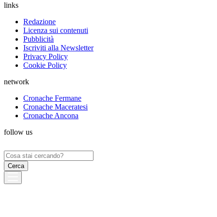
links
Redazione
Licenza sui contenuti
Pubblicità
Iscriviti alla Newsletter
Privacy Policy
Cookie Policy
network
Cronache Fermane
Cronache Maceratesi
Cronache Ancona
follow us
Ricerca
per: