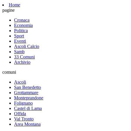
Home
pagine
Cronaca
Economia
Politica
Sport
Eventi
Ascoli Calcio
Samb
33 Comuni
Archivio
comuni
Ascoli
San Benedetto
Grottammare
Monteprandone
Folignano
Castel di Lama
Offida
Val Tronto
Area Montana