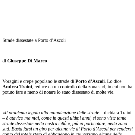
Strade dissestate a Porto d’Ascoli
di
Giuseppe Di Marco
Voragini e crepe popolano le strade di
Porto d’Ascoli
. Lo dice
Andrea Traini
, reduce da un controllo della zona sud, in cui non ha
potuto fare a meno di notare lo stato dissestato di molte vie.
«
Il problema legato alla manutenzione delle strade
– dichiara Traini
–
è atavico ma mai, come in questi ultimi anni, si sono viste tante
strade dissestate nella nostra città e, più in particolare, nella zona
sud
.
Basta farsi un giro per alcune vie di Porto d’Ascoli per rendersi
conto del totale stato di abbandono in cui versano alcune delle