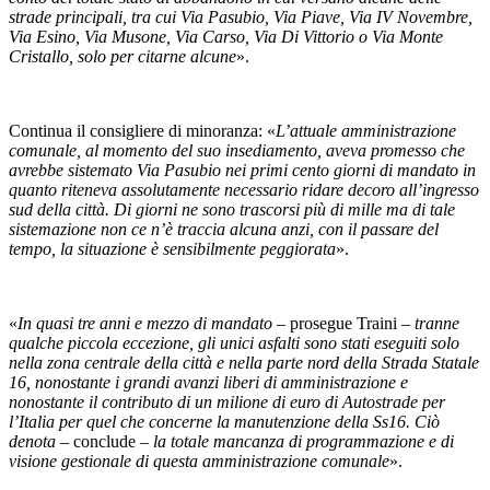
strade principali, tra cui Via Pasubio, Via Piave, Via IV Novembre,
Via Esino, Via Musone, Via Carso, Via Di Vittorio o Via Monte
Cristallo, solo per citarne alcune
».
Continua il consigliere di minoranza: «
L’attuale amministrazione
comunale, al momento del suo insediamento, aveva promesso che
avrebbe sistemato Via Pasubio nei primi cento giorni di mandato in
quanto riteneva assolutamente necessario ridare decoro all’ingresso
sud della città. Di giorni ne sono trascorsi più di mille ma di tale
sistemazione non ce n’è traccia alcuna anzi, con il passare del
tempo, la situazione è sensibilmente peggiorata
».
«
In quasi tre anni e mezzo di mandato
– prosegue Traini –
tranne
qualche piccola eccezione, gli unici asfalti sono stati eseguiti solo
nella zona centrale della città e nella parte nord della Strada Statale
16, nonostante i grandi avanzi liberi di amministrazione e
nonostante il contributo di un milione di euro di Autostrade per
l’Italia per quel che concerne la manutenzione della Ss16. Ciò
denota
– conclude –
la totale mancanza di programmazione e di
visione gestionale di questa amministrazione comunale
».