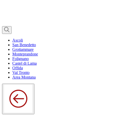
Ascoli
San Benedetto
Grottammare
Monteprandone
Folignano
Castel di Lama
Offida
Val Tronto
Area Montana