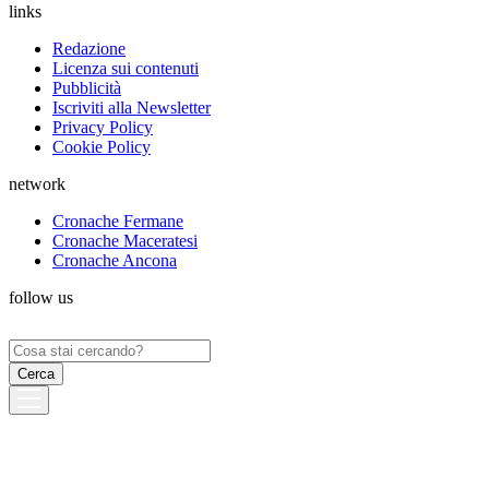
links
Redazione
Licenza sui contenuti
Pubblicità
Iscriviti alla Newsletter
Privacy Policy
Cookie Policy
network
Cronache Fermane
Cronache Maceratesi
Cronache Ancona
follow us
Ricerca
per: