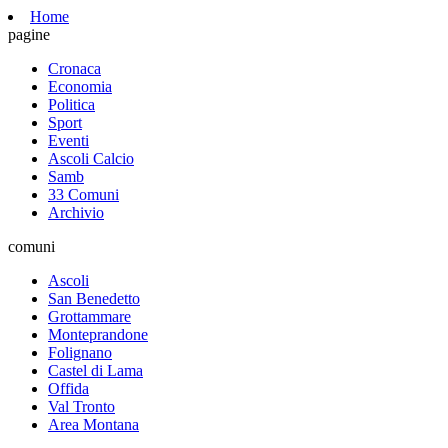
Home
pagine
Cronaca
Economia
Politica
Sport
Eventi
Ascoli Calcio
Samb
33 Comuni
Archivio
comuni
Ascoli
San Benedetto
Grottammare
Monteprandone
Folignano
Castel di Lama
Offida
Val Tronto
Area Montana