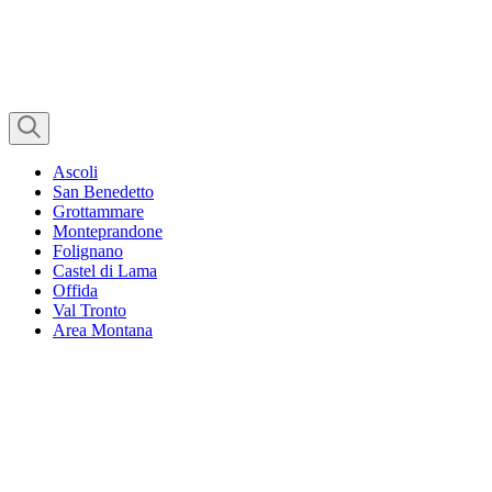
Ascoli
San Benedetto
Grottammare
Monteprandone
Folignano
Castel di Lama
Offida
Val Tronto
Area Montana