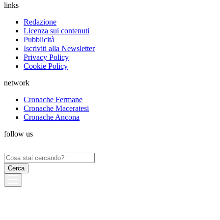
links
Redazione
Licenza sui contenuti
Pubblicità
Iscriviti alla Newsletter
Privacy Policy
Cookie Policy
network
Cronache Fermane
Cronache Maceratesi
Cronache Ancona
follow us
Ricerca
per: