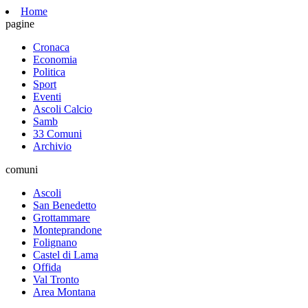
Home
pagine
Cronaca
Economia
Politica
Sport
Eventi
Ascoli Calcio
Samb
33 Comuni
Archivio
comuni
Ascoli
San Benedetto
Grottammare
Monteprandone
Folignano
Castel di Lama
Offida
Val Tronto
Area Montana