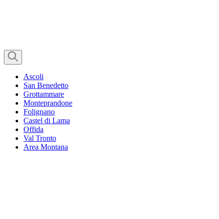
Ascoli
San Benedetto
Grottammare
Monteprandone
Folignano
Castel di Lama
Offida
Val Tronto
Area Montana