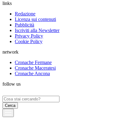
links
Redazione
Licenza sui contenuti
Pubblicità
Iscriviti alla Newsletter
Privacy Policy
Cookie Policy
network
Cronache Fermane
Cronache Maceratesi
Cronache Ancona
follow us
Ricerca
per: