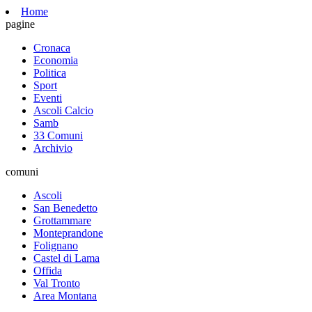
Home
pagine
Cronaca
Economia
Politica
Sport
Eventi
Ascoli Calcio
Samb
33 Comuni
Archivio
comuni
Ascoli
San Benedetto
Grottammare
Monteprandone
Folignano
Castel di Lama
Offida
Val Tronto
Area Montana