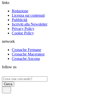
links
Redazione
Licenza sui contenuti
Pubblicità
Iscriviti alla Newsletter
Privacy Policy
Cookie Policy
network
Cronache Fermane
Cronache Maceratesi
Cronache Ancona
follow us
Ricerca
per: