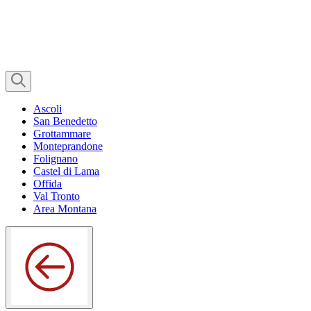
Ascoli
San Benedetto
Grottammare
Monteprandone
Folignano
Castel di Lama
Offida
Val Tronto
Area Montana