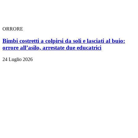
ORRORE
Bimbi costretti a colpirsi da soli e lasciati al buio:
orrore all’asilo, arrestate due educatrici
24 Luglio 2026