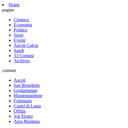
Home
pagine
Cronaca
Economia
Politica
Sport
Eventi
Ascoli Calcio
Samb
33 Comuni
Archivio
comuni
Ascoli
San Benedetto
Grottammare
Monteprandone
Folignano
Castel di Lama
Offida
Val Tronto
Area Montana