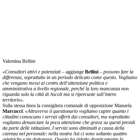
Valentina Bellini
«Consultori attivi e potenziati
– aggiunge
Bellini
–
possono fare la
differenza, soprattutto in un periodo delicato come questo. Vogliamo
che vengano messi al centro dell’attenzione politica e
amministrativa a livello regionale, perché la loro mancanza non
riguarda solo la città di Ascoli ma si ripercuote sull’intero
territorio»
.
Sulla stessa linea la consigliera comunale di opposizione Manuela
Marcucci
:
«Attraverso il questionario vogliamo capire quanto i
cittadini conoscano i servizi offerti dai consultori, ma soprattutto
vogliamo denunciare la poca attenzione che grava su questi presidi
da parte delle istituzioni. I servizi sono diminuiti a causa della
carenza nel personale: nella nostra Ast ci sono soltanto quattro
ostetriche e tre dottoresse. Questo ha ridotto drasticamente la