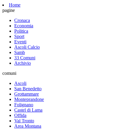
Home
pagine
Cronaca
Economia
Politica
Sport
Eventi
Ascoli Calcio
Samb
33 Comuni
Archivio
comuni
Ascoli
San Benedetto
Grottammare
Monteprandone
Folignano
Castel di Lama
Offida
Val Tronto
Area Montana