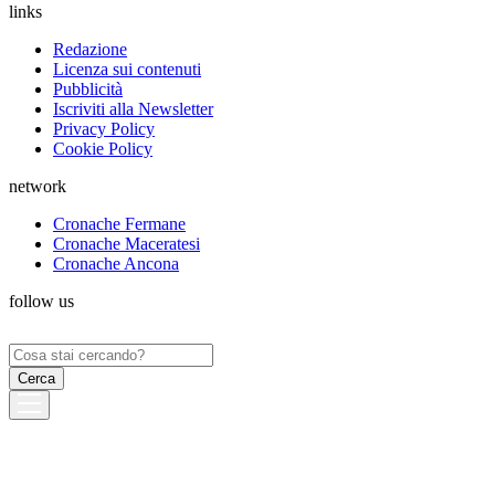
links
Redazione
Licenza sui contenuti
Pubblicità
Iscriviti alla Newsletter
Privacy Policy
Cookie Policy
network
Cronache Fermane
Cronache Maceratesi
Cronache Ancona
follow us
Ricerca
per: