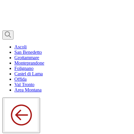
Ascoli
San Benedetto
Grottammare
Monteprandone
Folignano
Castel di Lama
Offida
Val Tronto
Area Montana