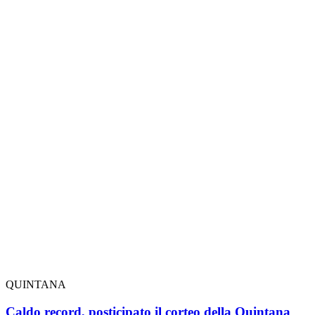
QUINTANA
Caldo record, posticipato il corteo della Quintana