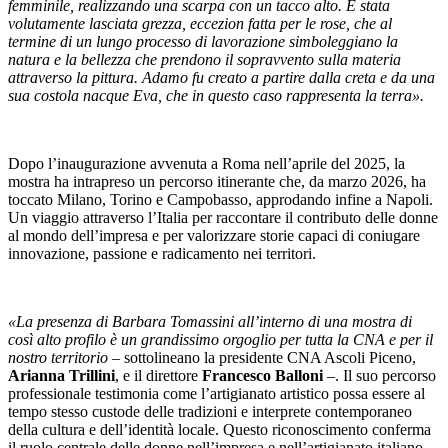
femminile, realizzando una scarpa con un tacco alto. È stata
volutamente lasciata grezza, eccezion fatta per le rose, che al
termine di un lungo processo di lavorazione simboleggiano la
natura e la bellezza che prendono il sopravvento sulla materia
attraverso la pittura. Adamo fu creato a partire dalla creta e da una
sua costola nacque Eva, che in questo caso rappresenta la terra».
Dopo l’inaugurazione avvenuta a Roma nell’aprile del 2025, la
mostra ha intrapreso un percorso itinerante che, da marzo 2026, ha
toccato Milano, Torino e Campobasso, approdando infine a Napoli.
Un viaggio attraverso l’Italia per raccontare il contributo delle donne
al mondo dell’impresa e per valorizzare storie capaci di coniugare
innovazione, passione e radicamento nei territori.
«La presenza di Barbara Tomassini all’interno di una mostra di
così alto profilo è un grandissimo orgoglio per tutta la CNA e per il
nostro territorio –
sottolineano la presidente CNA Ascoli Piceno,
Arianna Trillini
, e il direttore
Francesco Balloni
–. Il suo percorso
professionale testimonia come l’artigianato artistico possa essere al
tempo stesso custode delle tradizioni e interprete contemporaneo
della cultura e dell’identità locale. Questo riconoscimento conferma
il ruolo centrale delle donne nell’impresa e nell’artigianato italiano,