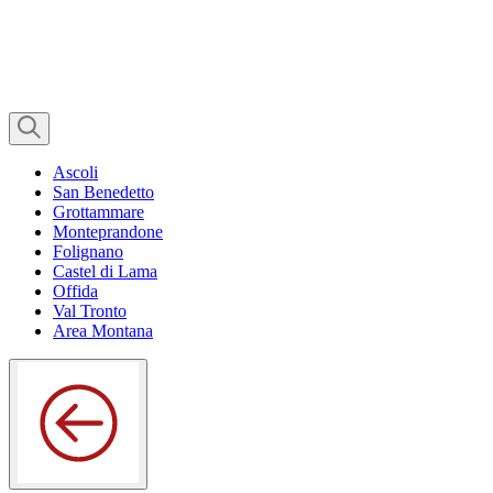
Ascoli
San Benedetto
Grottammare
Monteprandone
Folignano
Castel di Lama
Offida
Val Tronto
Area Montana