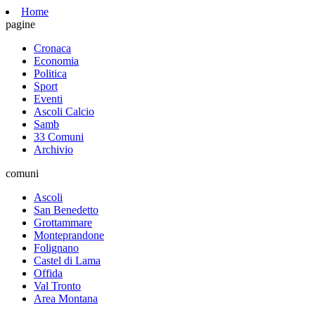
Home
pagine
Cronaca
Economia
Politica
Sport
Eventi
Ascoli Calcio
Samb
33 Comuni
Archivio
comuni
Ascoli
San Benedetto
Grottammare
Monteprandone
Folignano
Castel di Lama
Offida
Val Tronto
Area Montana