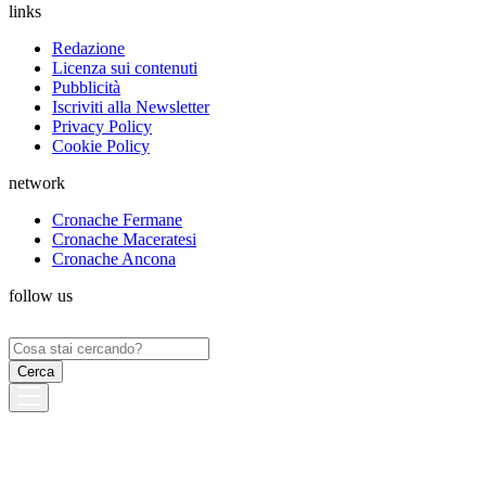
links
Redazione
Licenza sui contenuti
Pubblicità
Iscriviti alla Newsletter
Privacy Policy
Cookie Policy
network
Cronache Fermane
Cronache Maceratesi
Cronache Ancona
follow us
Ricerca
per: