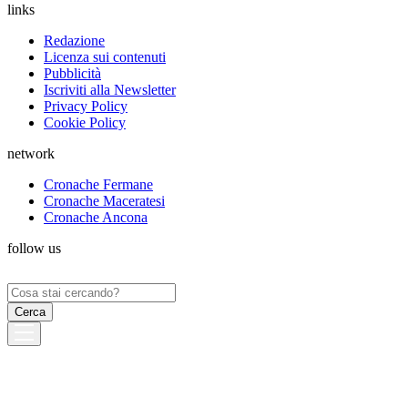
links
Redazione
Licenza sui contenuti
Pubblicità
Iscriviti alla Newsletter
Privacy Policy
Cookie Policy
network
Cronache Fermane
Cronache Maceratesi
Cronache Ancona
follow us
Ricerca
per: