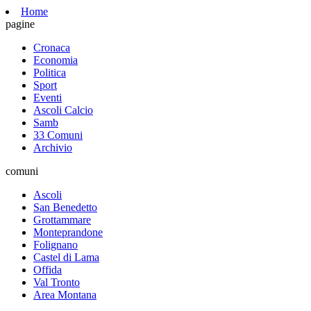
Home
pagine
Cronaca
Economia
Politica
Sport
Eventi
Ascoli Calcio
Samb
33 Comuni
Archivio
comuni
Ascoli
San Benedetto
Grottammare
Monteprandone
Folignano
Castel di Lama
Offida
Val Tronto
Area Montana