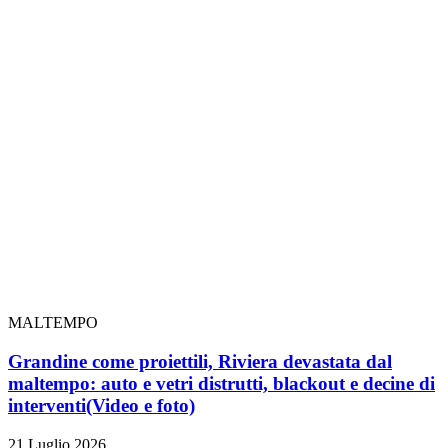
MALTEMPO
Grandine come proiettili, Riviera devastata dal
maltempo: auto e vetri distrutti, blackout e decine di
interventi
(Video e foto)
21 Luglio 2026