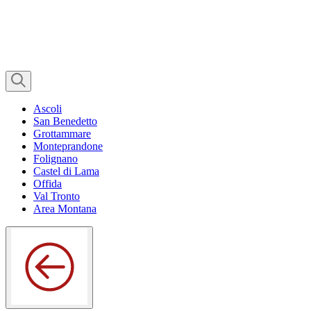
Ascoli
San Benedetto
Grottammare
Monteprandone
Folignano
Castel di Lama
Offida
Val Tronto
Area Montana