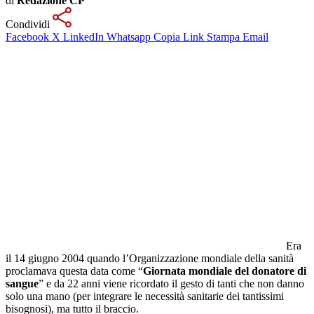
di
Redazione CP
Condividi
Facebook
X
LinkedIn
Whatsapp
Copia Link
Stampa
Email
Era
il 14 giugno 2004 quando l’Organizzazione mondiale della sanità
proclamava questa data come “
Giornata mondiale del donatore di
sangue
” e da 22 anni viene ricordato il gesto di tanti che non danno
solo una mano (per integrare le necessità sanitarie dei tantissimi
bisognosi), ma tutto il braccio.