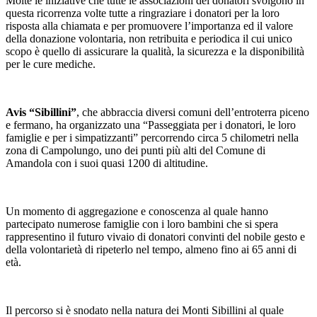
Molte le iniziative che tutte le associazioni dei donatori svolgono in
questa ricorrenza volte tutte a ringraziare i donatori per la loro
risposta alla chiamata e per promuovere l’importanza ed il valore
della donazione volontaria, non retribuita e periodica il cui unico
scopo è quello di assicurare la qualità, la sicurezza e la disponibilità
per le cure mediche.
Avis “Sibillini”
, che abbraccia diversi comuni dell’entroterra piceno
e fermano, ha organizzato una “Passeggiata per i donatori, le loro
famiglie e per i simpatizzanti” percorrendo circa 5 chilometri nella
zona di Campolungo, uno dei punti più alti del Comune di
Amandola con i suoi quasi 1200 di altitudine.
Un momento di aggregazione e conoscenza al quale hanno
partecipato numerose famiglie con i loro bambini che si spera
rappresentino il futuro vivaio di donatori convinti del nobile gesto e
della volontarietà di ripeterlo nel tempo, almeno fino ai 65 anni di
età.
Il percorso si è snodato nella natura dei Monti Sibillini al quale