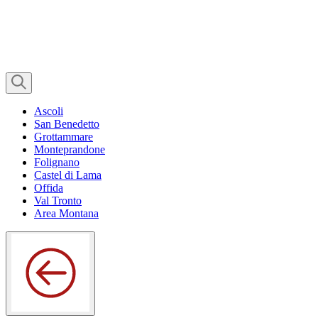
Ascoli
San Benedetto
Grottammare
Monteprandone
Folignano
Castel di Lama
Offida
Val Tronto
Area Montana