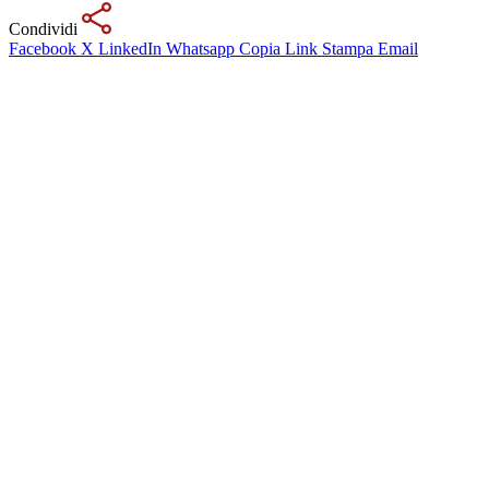
Condividi
Facebook
X
LinkedIn
Whatsapp
Copia Link
Stampa
Email