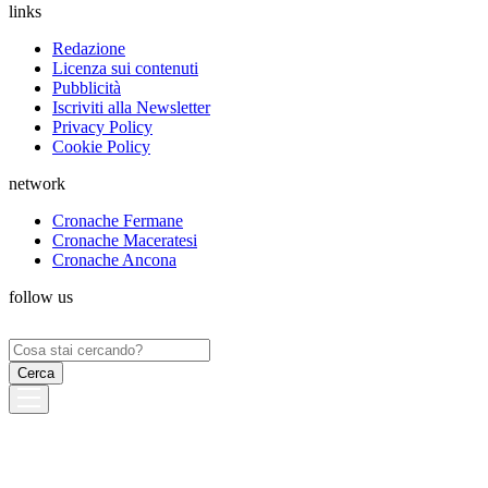
links
Redazione
Licenza sui contenuti
Pubblicità
Iscriviti alla Newsletter
Privacy Policy
Cookie Policy
network
Cronache Fermane
Cronache Maceratesi
Cronache Ancona
follow us
Ricerca
per: