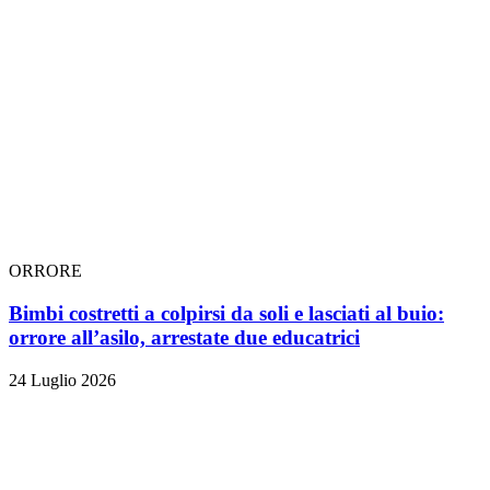
ORRORE
Bimbi costretti a colpirsi da soli e lasciati al buio:
orrore all’asilo, arrestate due educatrici
24 Luglio 2026