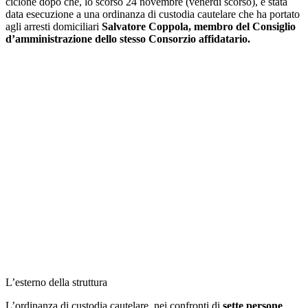
ciclone dopo che, lo scorso 24 novembre (venerdì scorso), è stata
data esecuzione a una ordinanza di custodia cautelare che ha portato
agli arresti domiciliari
Salvatore Coppola, membro del Consiglio
d’amministrazione dello stesso Consorzio affidatario.
L’esterno della struttura
L’ordinanza di custodia cautelare, nei confronti di
sette persone