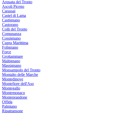
Arquata del Tronto
Ascoli Piceno
Carassai
Castel di Lama
Castignano
Castorano
Colli del Tronto
Comunanza
Cossignano
Cupra Marittima
Folignano
Force
Grottammare
Maltignano
Massignano
Monsampolo del Tronto
Montalto delle Marche
Montedinove
Montefiore dell'Aso
Montegallo
Montemonaco
Monteprandone
Offida
Palmiano
Ripatransone