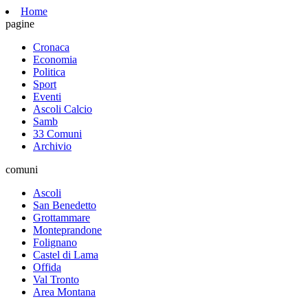
Home
pagine
Cronaca
Economia
Politica
Sport
Eventi
Ascoli Calcio
Samb
33 Comuni
Archivio
comuni
Ascoli
San Benedetto
Grottammare
Monteprandone
Folignano
Castel di Lama
Offida
Val Tronto
Area Montana