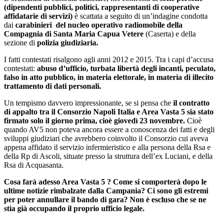
(dipendenti pubblici, politici, rappresentanti di cooperative
affidatarie di servizi)
è scattata a seguito di un’indagine condotta
dai
carabinieri del nucleo operativo radiomobile della
Compagnia di Santa Maria Capua Vetere
(Caserta) e della
sezione di
polizia giudiziaria.
I fatti contestati risalgono agli anni 2012 e 2015. Tra i capi d’accusa
contestati:
abuso d’ufficio, turbata libertà degli incanti, peculato,
falso in atto pubblico, in materia elettorale, in materia di illecito
trattamento di dati personali.
Un tempismo davvero impressionante, se si pensa che
il contratto
di appalto tra il Consorzio Napoli Italia e Area Vasta 5 sia stato
firmato solo il giorno prima, cioè giovedì 23 novembre.
Cioè
quando AV5 non poteva ancora essere a conoscenza dei fatti e degli
sviluppi giudiziari che avrebbero coinvolto il Consorzio cui aveva
appena affidato il servizio infermieristico e alla persona della Rsa e
della Rp di Ascoli, situate presso la struttura dell’ex Luciani, e della
Rsa di Acquasanta.
Cosa farà adesso Area Vasta 5 ? Come si comporterà dopo le
ultime notizie rimbalzate dalla Campania? Ci sono gli estremi
per poter annullare il bando di gara? Non è escluso che se ne
stia già occupando il proprio ufficio legale.