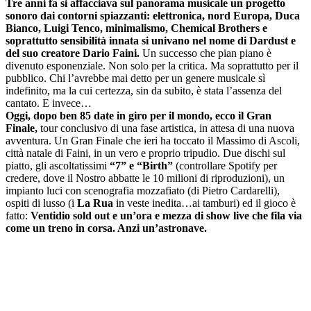
Tre anni fa si affacciava sul panorama musicale un progetto
sonoro dai contorni spiazzanti: elettronica, nord Europa, Duca
Bianco, Luigi Tenco, minimalismo, Chemical Brothers e
soprattutto sensibilità innata si univano nel nome di Dardust e
del suo creatore Dario Faini.
Un successo che pian piano è
divenuto esponenziale. Non solo per la critica. Ma soprattutto per il
pubblico. Chi l’avrebbe mai detto per un genere musicale sì
indefinito, ma la cui certezza, sin da subito, è stata l’assenza del
cantato. E invece…
Oggi, dopo ben 85 date in giro per il mondo, ecco il Gran
Finale,
tour conclusivo di una fase artistica, in attesa di una nuova
avventura. Un Gran Finale che ieri ha toccato il Massimo di Ascoli,
città natale di Faini, in un vero e proprio tripudio. Due dischi sul
piatto, gli ascoltatissimi
“7” e “Birth”
(controllare Spotify per
credere, dove il Nostro abbatte le 10 milioni di riproduzioni), un
impianto luci con scenografia mozzafiato (di Pietro Cardarelli),
ospiti di lusso (i
La Rua
in veste inedita…ai tamburi) ed il gioco è
fatto:
Ventidio sold out e un’ora e mezza di show live che fila via
come un treno in corsa. Anzi un’astronave.