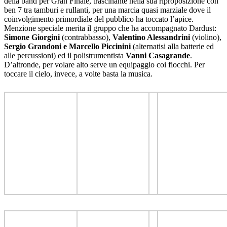
della band per Gran Finale, trascinante nella sua riproposizione con
ben 7 tra tamburi e rullanti, per una marcia quasi marziale dove il
coinvolgimento primordiale del pubblico ha toccato l’apice.
Menzione speciale merita il gruppo che ha accompagnato Dardust:
Simone Giorgini
(contrabbasso),
Valentino Alessandrini
(violino),
Sergio Grandoni e Marcello Piccinini
(alternatisi alla batterie ed
alle percussioni) ed il polistrumentista
Vanni Casagrande
.
D’altronde, per volare alto serve un equipaggio coi fiocchi. Per
toccare il cielo, invece, a volte basta la musica.