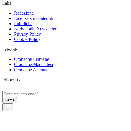
links
Redazione
Licenza sui contenuti
Pubblicità
Iscriviti alla Newsletter
Privacy Policy
Cookie Policy
network
Cronache Fermane
Cronache Maceratesi
Cronache Ancona
follow us
Ricerca
per: