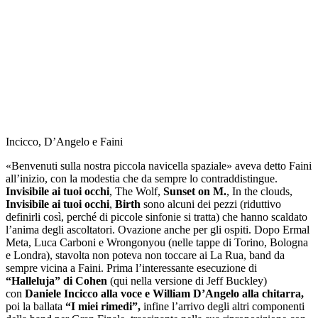
Incicco, D’Angelo e Faini
«Benvenuti sulla nostra piccola navicella spaziale» aveva detto Faini
all’inizio, con la modestia che da sempre lo contraddistingue.
Invisibile ai tuoi occhi
, The Wolf,
Sunset on M.
, In the clouds,
Invisibile ai tuoi occhi
,
Birth
sono alcuni dei pezzi (riduttivo
definirli così, perché di piccole sinfonie si tratta) che hanno scaldato
l’anima degli ascoltatori. Ovazione anche per gli ospiti. Dopo Ermal
Meta, Luca Carboni e Wrongonyou (nelle tappe di Torino, Bologna
e Londra), stavolta non poteva non toccare ai La Rua, band da
sempre vicina a Faini. Prima l’interessante esecuzione di
“Halleluja” di Cohen
(qui nella versione di Jeff Buckley)
con
Daniele Incicco alla voce e William D’Angelo alla chitarra,
poi la ballata
“I miei rimedi”,
infine l’arrivo degli altri componenti