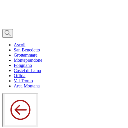
Ascoli
San Benedetto
Grottammare
Monteprandone
Folignano
Castel di Lama
Offida
Val Tronto
Area Montana