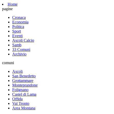
Home
pagine
Cronaca
Economia
Politica
Sport
Eventi
Ascoli Calcio
Samb
33 Comuni
Archivio
comuni
Ascoli
San Benedetto
Grottammare
Monteprandone
Folignano
Castel di Lama
Offida
Val Tronto
Area Montana