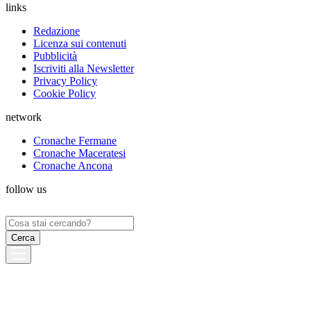
links
Redazione
Licenza sui contenuti
Pubblicità
Iscriviti alla Newsletter
Privacy Policy
Cookie Policy
network
Cronache Fermane
Cronache Maceratesi
Cronache Ancona
follow us
Ricerca
per: