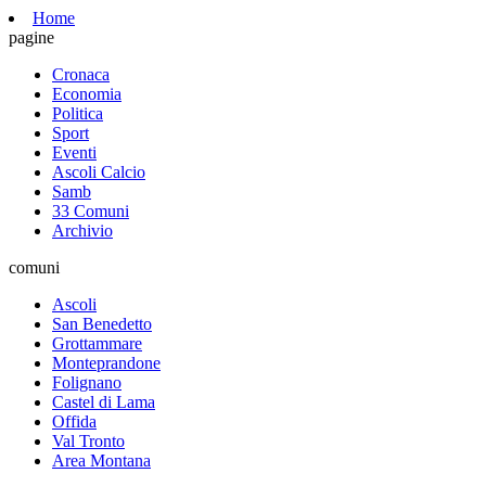
Home
pagine
Cronaca
Economia
Politica
Sport
Eventi
Ascoli Calcio
Samb
33 Comuni
Archivio
comuni
Ascoli
San Benedetto
Grottammare
Monteprandone
Folignano
Castel di Lama
Offida
Val Tronto
Area Montana