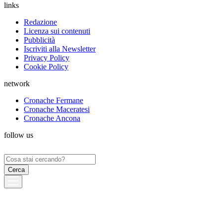
links
Redazione
Licenza sui contenuti
Pubblicità
Iscriviti alla Newsletter
Privacy Policy
Cookie Policy
network
Cronache Fermane
Cronache Maceratesi
Cronache Ancona
follow us
Ricerca
per: