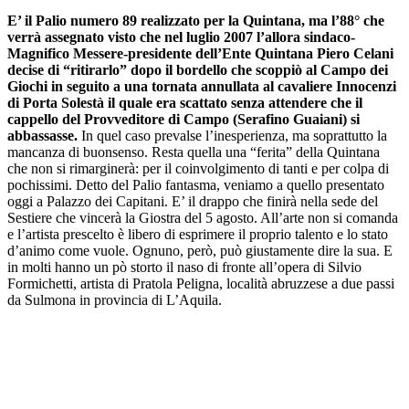
E’ il Palio numero 89 realizzato per la Quintana, ma l’88° che
verrà assegnato visto che nel luglio 2007 l’allora sindaco-
Magnifico Messere-presidente dell’Ente Quintana Piero Celani
decise di “ritirarlo” dopo il bordello che scoppiò al Campo dei
Giochi in seguito a una tornata annullata al cavaliere Innocenzi
di Porta Solestà il quale era scattato senza attendere che il
cappello del Provveditore di Campo (Serafino Guaiani) si
abbassasse.
In quel caso prevalse l’inesperienza, ma soprattutto la
mancanza di buonsenso. Resta quella una “ferita” della Quintana
che non si rimarginerà: per il coinvolgimento di tanti e per colpa di
pochissimi. Detto del Palio fantasma, veniamo a quello presentato
oggi a Palazzo dei Capitani. E’ il drappo che finirà nella sede del
Sestiere che vincerà la Giostra del 5 agosto. All’arte non si comanda
e l’artista prescelto è libero di esprimere il proprio talento e lo stato
d’animo come vuole. Ognuno, però, può giustamente dire la sua. E
in molti hanno un pò storto il naso di fronte all’opera di Silvio
Formichetti, artista di Pratola Peligna, località abruzzese a due passi
da Sulmona in provincia di L’Aquila.