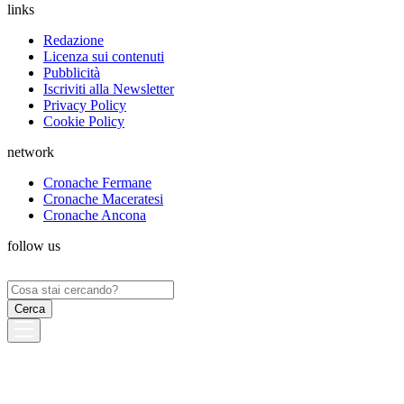
links
Redazione
Licenza sui contenuti
Pubblicità
Iscriviti alla Newsletter
Privacy Policy
Cookie Policy
network
Cronache Fermane
Cronache Maceratesi
Cronache Ancona
follow us
Ricerca
per: