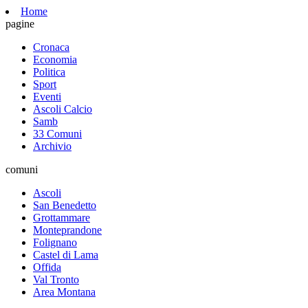
Home
pagine
Cronaca
Economia
Politica
Sport
Eventi
Ascoli Calcio
Samb
33 Comuni
Archivio
comuni
Ascoli
San Benedetto
Grottammare
Monteprandone
Folignano
Castel di Lama
Offida
Val Tronto
Area Montana