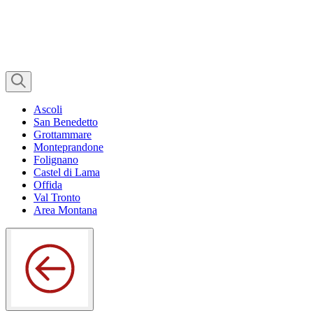
Ascoli
San Benedetto
Grottammare
Monteprandone
Folignano
Castel di Lama
Offida
Val Tronto
Area Montana