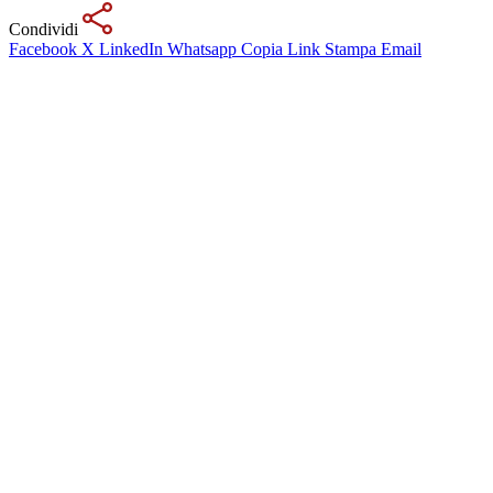
Condividi
Facebook
X
LinkedIn
Whatsapp
Copia Link
Stampa
Email