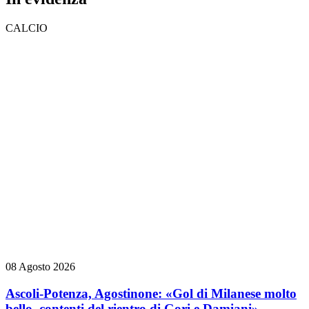
CALCIO
08 Agosto 2026
Ascoli-Potenza, Agostinone: «Gol di Milanese molto
bello, contenti del rientro di Gori e Damiani»