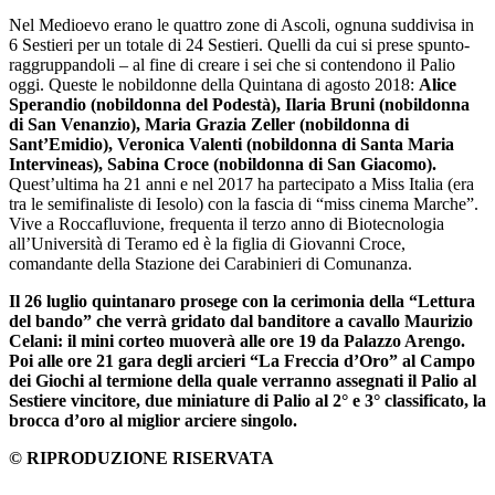
Nel Medioevo erano le quattro zone di Ascoli, ognuna suddivisa in
6 Sestieri per un totale di 24 Sestieri. Quelli da cui si prese spunto-
raggruppandoli – al fine di creare i sei che si contendono il Palio
oggi. Queste le nobildonne della Quintana di agosto 2018:
Alice
Sperandio (nobildonna del Podestà), Ilaria Bruni (nobildonna
di San Venanzio), Maria Grazia Zeller (nobildonna di
Sant’Emidio), Veronica Valenti (nobildonna di Santa Maria
Intervineas), Sabina Croce (nobildonna di San Giacomo).
Quest’ultima ha 21 anni e nel 2017 ha partecipato a Miss Italia (era
tra le semifinaliste di Iesolo) con la fascia di “miss cinema Marche”.
Vive a Roccafluvione, frequenta il terzo anno di Biotecnologia
all’Università di Teramo ed è la figlia di Giovanni Croce,
comandante della Stazione dei Carabinieri di Comunanza.
Il 26 luglio quintanaro prosege con la cerimonia della “Lettura
del bando” che verrà gridato dal banditore a cavallo Maurizio
Celani: il mini corteo muoverà alle ore 19 da Palazzo Arengo.
Poi alle ore 21 gara degli arcieri “La Freccia d’Oro” al Campo
dei Giochi al termione della quale verranno assegnati il Palio al
Sestiere vincitore, due miniature di Palio al 2° e 3° classificato, la
brocca d’oro al miglior arciere singolo.
© RIPRODUZIONE RISERVATA