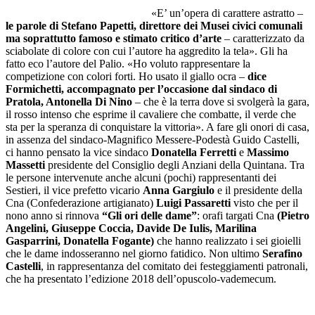
«E’ un’opera di carattere astratto –
le parole di Stefano Papetti, direttore dei Musei civici comunali
ma soprattutto famoso e stimato critico d’arte
– caratterizzato da
sciabolate di colore con cui l’autore ha aggredito la tela». Gli ha
fatto eco l’autore del Palio. «Ho voluto rappresentare la
competizione con colori forti. Ho usato il giallo ocra –
dice
Formichetti, accompagnato per l’occasione dal sindaco di
Pratola, Antonella Di Nino
– che è la terra dove si svolgerà la gara,
il rosso intenso che esprime il cavaliere che combatte, il verde che
sta per la speranza di conquistare la vittoria». A fare gli onori di casa,
in assenza del sindaco-Magnifico Messere-Podestà Guido Castelli,
ci hanno pensato la vice sindaco
Donatella Ferretti
e
Massimo
Massetti
presidente del Consiglio degli Anziani della Quintana. Tra
le persone intervenute anche alcuni (pochi) rappresentanti dei
Sestieri, il vice prefetto vicario
Anna Gargiulo
e il presidente della
Cna (Confederazione artigianato)
Luigi Passaretti
visto che per il
nono anno si rinnova
“Gli ori delle dame”
: orafi targati Cna
(Pietro
Angelini, Giuseppe Coccia, Davide De Iulis, Marilina
Gasparrini, Donatella Fogante)
che hanno realizzato i sei gioielli
che le dame indosseranno nel giorno fatidico. Non ultimo
Serafino
Castelli
, in rappresentanza del comitato dei festeggiamenti patronali,
che ha presentato l’edizione 2018 dell’opuscolo-vademecum.