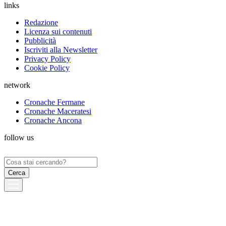
links
Redazione
Licenza sui contenuti
Pubblicità
Iscriviti alla Newsletter
Privacy Policy
Cookie Policy
network
Cronache Fermane
Cronache Maceratesi
Cronache Ancona
follow us
Ricerca
per: