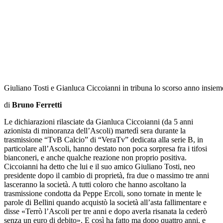
Giuliano Tosti e Gianluca Ciccoianni in tribuna lo scorso anno insieme
di
Bruno Ferretti
Le dichiarazioni rilasciate da Gianluca Ciccoianni (da 5 anni
azionista di minoranza dell’Ascoli) martedì sera durante la
trasmissione “TvB Calcio” di “VeraTv” dedicata alla serie B, in
particolare all’Ascoli, hanno destato non poca sorpresa fra i tifosi
bianconeri, e anche qualche reazione non proprio positiva.
Ciccoianni ha detto che lui e il suo amico Giuliano Tosti, neo
presidente dopo il cambio di proprietà, fra due o massimo tre anni
lasceranno la società. A tutti coloro che hanno ascoltano la
trasmissione condotta da Peppe Ercoli, sono tornate in mente le
parole di Bellini quando acquistò la società all’asta fallimentare e
disse «Terrò l’Ascoli per tre anni e dopo averla risanata la cederò
senza un euro di debito». E così ha fatto ma dopo quattro anni, e