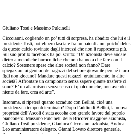
Giuliano Tosti e Massimo Pulcinelli
Ciccoianni, cogliendo un po’ tutti di sorpresa, ha ribadito che lui e il
presidente Tosti, potrebbero lasciare fra un paio di anni poiché delusi
da questo calcio rovinato dagli interessi che non li rappresenta più.
Sul suo profilo facebook ha poi scritto: “Un azionista deve andare
dietro a metodiche burocratiche che non hanno a che fare con il
calcio? Sostenere spese che altre società non fanno? Dare
spiegazioni ai genitori dei ragazzi del settore giovanile perché i loro
figli non giocano? Mandare questi ragazzi, gratuitamente, in altre
società? Affrontare un campionato senza sapere quante trasferte ci
sono? E’ un allarmismo senza senso di qualcuno che, non avendo
niente da fare, crea ad arte”.
Insomma, si ripeterà quanto accaduto con Bellini, cioè una
presidenza a tempo determinato? Dopo l’addio di Bellini, la nuova
proprietà dell’Ascoli è stata accolta con grande favore dal popolo
bianconero: Massimo Pulcinelli della Bricofer maggiore azionista,
Giuliano Tosti presidente, Gianluca Ciccoianni azionista, Andrea
Leo amministratore delegato, Gianni Lovato direttore generale,