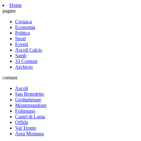
Home
pagine
Cronaca
Economia
Politica
Sport
Eventi
Ascoli Calcio
Samb
33 Comuni
Archivio
comuni
Ascoli
San Benedetto
Grottammare
Monteprandone
Folignano
Castel di Lama
Offida
Val Tronto
Area Montana