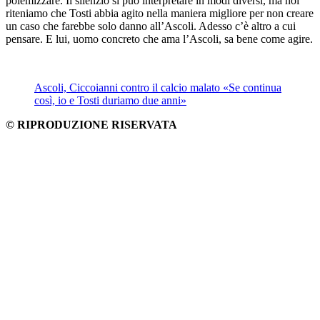
polemizzare. Il silenzio si può interpretare in modi diversi, ma noi
riteniamo che Tosti abbia agito nella maniera migliore per non creare
un caso che farebbe solo danno all’Ascoli. Adesso c’è altro a cui
pensare. E lui, uomo concreto che ama l’Ascoli, sa bene come agire.
Ascoli, Ciccoianni contro il calcio malato «Se continua
così, io e Tosti duriamo due anni»
© RIPRODUZIONE RISERVATA