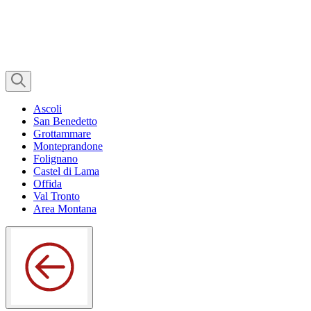
Ascoli
San Benedetto
Grottammare
Monteprandone
Folignano
Castel di Lama
Offida
Val Tronto
Area Montana