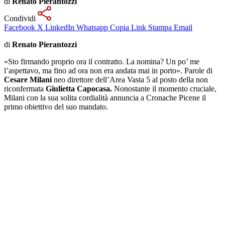
di
Renato Pierantozzi
Condividi
Facebook
X
LinkedIn
Whatsapp
Copia Link
Stampa
Email
di
Renato Pierantozzi
«Sto firmando proprio ora il contratto. La nomina? Un po’ me
l’aspettavo, ma fino ad ora non era andata mai in porto». Parole di
Cesare Milani
neo direttore dell’Area Vasta 5 al posto della non
riconfermata
Giulietta Capocasa.
Nonostante il momento cruciale,
Milani con la sua solita cordialità annuncia a Cronache Picene il
primo obiettivo del suo mandato.