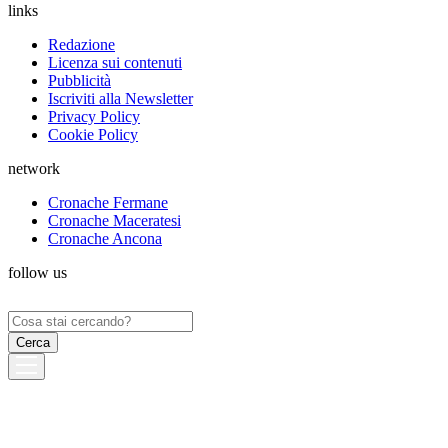
links
Redazione
Licenza sui contenuti
Pubblicità
Iscriviti alla Newsletter
Privacy Policy
Cookie Policy
network
Cronache Fermane
Cronache Maceratesi
Cronache Ancona
follow us
Ricerca
per: