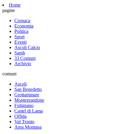
Home
pagine
Cronaca
Economia
Politica
Sport
Eventi
Ascoli Calcio
Samb
33 Comuni
Archivio
comuni
Ascoli
San Benedetto
Grottammare
Monteprandone
Folignano
Castel di Lama
Offida
Val Tronto
Area Montana