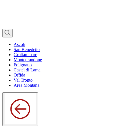
Ascoli
San Benedetto
Grottammare
Monteprandone
Folignano
Castel di Lama
Offida
Val Tronto
Area Montana