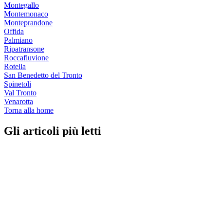
Montegallo
Montemonaco
Monteprandone
Offida
Palmiano
Ripatransone
Roccafluvione
Rotella
San Benedetto del Tronto
Spinetoli
Val Tronto
Venarotta
Torna alla home
Gli articoli più letti