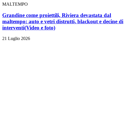
MALTEMPO
Grandine come proiettili, Riviera devastata dal
maltempo: auto e vetri distrutti, blackout e decine di
interventi
(Video e foto)
21 Luglio 2026