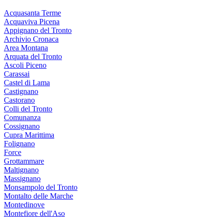
Acquasanta Terme
Acquaviva Picena
Appignano del Tronto
Archivio Cronaca
Area Montana
Arquata del Tronto
Ascoli Piceno
Carassai
Castel di Lama
Castignano
Castorano
Colli del Tronto
Comunanza
Cossignano
Cupra Marittima
Folignano
Force
Grottammare
Maltignano
Massignano
Monsampolo del Tronto
Montalto delle Marche
Montedinove
Montefiore dell'Aso