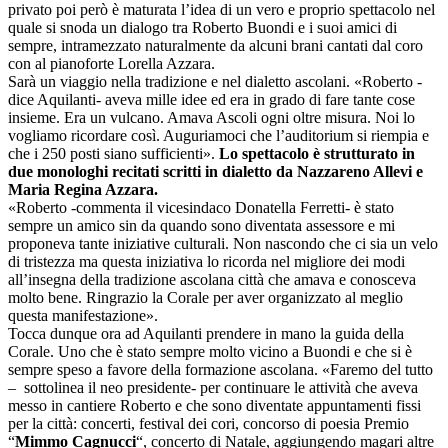
privato poi però è maturata l’idea di un vero e proprio spettacolo nel
quale si snoda un dialogo tra Roberto Buondi e i suoi amici di
sempre, intramezzato naturalmente da alcuni brani cantati dal coro
con al pianoforte Lorella Azzara.
Sarà un viaggio nella tradizione e nel dialetto ascolani. «Roberto -
dice Aquilanti- aveva mille idee ed era in grado di fare tante cose
insieme. Era un vulcano. Amava Ascoli ogni oltre misura. Noi lo
vogliamo ricordare così. Auguriamoci che l’auditorium si riempia e
che i 250 posti siano sufficienti».
Lo spettacolo è strutturato in
due monologhi recitati scritti in dialetto da Nazzareno Allevi e
Maria Regina Azzara.
«Roberto -commenta il vicesindaco Donatella Ferretti- è stato
sempre un amico sin da quando sono diventata assessore e mi
proponeva tante iniziative culturali. Non nascondo che ci sia un velo
di tristezza ma questa iniziativa lo ricorda nel migliore dei modi
all’insegna della tradizione ascolana città che amava e conosceva
molto bene. Ringrazio la Corale per aver organizzato al meglio
questa manifestazione».
Tocca dunque ora ad Aquilanti prendere in mano la guida della
Corale. Uno che è stato sempre molto vicino a Buondi e che si è
sempre speso a favore della formazione ascolana. «Faremo del tutto
– sottolinea il neo presidente- per continuare le attività che aveva
messo in cantiere Roberto e che sono diventate appuntamenti fissi
per la città: concerti, festival dei cori, concorso di poesia Premio
“
Mimmo Cagnucci
“, concerto di Natale, aggiungendo magari altre