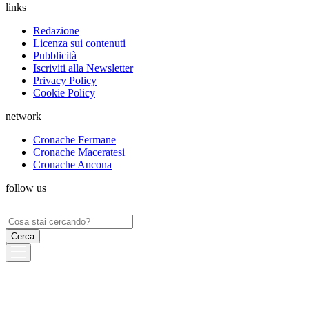
links
Redazione
Licenza sui contenuti
Pubblicità
Iscriviti alla Newsletter
Privacy Policy
Cookie Policy
network
Cronache Fermane
Cronache Maceratesi
Cronache Ancona
follow us
Ricerca
per: