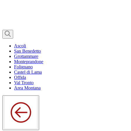
Ascoli
San Benedetto
Grottammare
Monteprandone
Folignano
Castel di Lama
Offida
Val Tronto
Area Montana