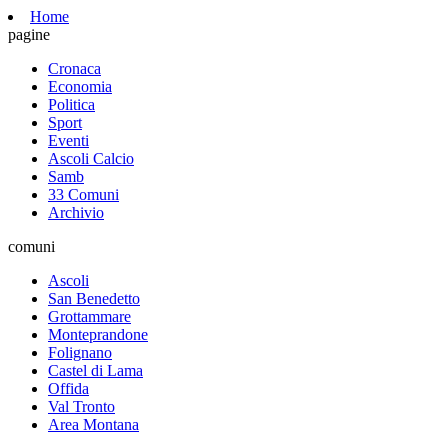
Home
pagine
Cronaca
Economia
Politica
Sport
Eventi
Ascoli Calcio
Samb
33 Comuni
Archivio
comuni
Ascoli
San Benedetto
Grottammare
Monteprandone
Folignano
Castel di Lama
Offida
Val Tronto
Area Montana