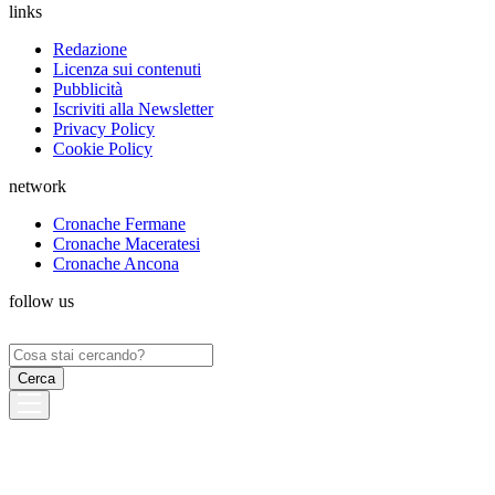
links
Redazione
Licenza sui contenuti
Pubblicità
Iscriviti alla Newsletter
Privacy Policy
Cookie Policy
network
Cronache Fermane
Cronache Maceratesi
Cronache Ancona
follow us
Ricerca
per: