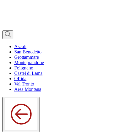
Ascoli
San Benedetto
Grottammare
Monteprandone
Folignano
Castel di Lama
Offida
Val Tronto
Area Montana