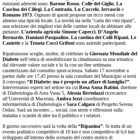
ristoranti aderenti sono:
Barone Rosso
,
Colle del Giglio
,
La
Cascina dei Ciliegi
,
La Contrada
,
Lu Cuccelò
,
Iervasciò
e
Romano 1973
. Ognuno di questi propone un ricco menù con
almeno una tipicità locale. La novità sta nella “carta dei vini ripani”,
una selezione dei migliori vini delle cantine locali da abbinare alle
pietanze.
L’azienda agricola Simone Capecci
,
D’Angelo
Bernardo
,
Damiani Pasqualino
,
La cantina dei Colli Ripani
,
Le
Caniette
e la
Tenuta Cocci Grifoni
sono aziende partecipanti.
Ripatransone sceglie, inoltre, di celebrare la
Giornata Mondiale del
Diabete
nell’ottica di sensibilizzare la cittadinanza su una tematica
dal rilevante valore sociale e lo fa con un fine settimana
caratterizzato dal connubio sport-scienza. Sabato 17 novembre a
partire dalle ore 17,45 presso la sala consiliare del Municipio si terrà
il convegno
“Il Diabete: ma è proprio un affare di famiglia?”
.
Interverranno esperti nel settore tra cui
Rosa Anna Rabini
, direttore
di Diabetologia di Area Vasta 5,
Alessia Bertolazzi
ricercatrice
all’Università di Macerata,
Ambra Iezzi
coordinatrice
infermieristica di Diabetologia e
Sara Calgaro
di Progetto Serena
Onlus. Sarà un incontro… social, con storie e riflessioni sulla
malattia e scambi di idee tra il pubblico e i relatori.
Il giorno successivo sarà la volta della
“Ripanina”
. Si tratta di un
evento podistico competitivo di 10 km e non competitivo di 6,6 km
sviluppato all’interno dello scenario del centro storico di