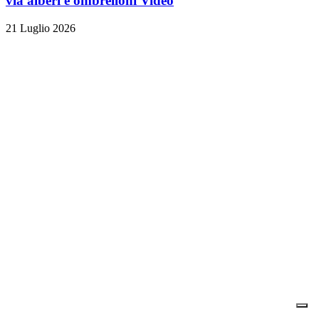
via alberi e ombrelloni
Video
21 Luglio 2026