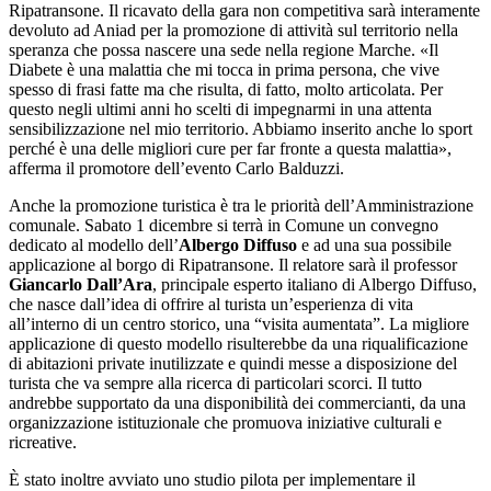
Ripatransone. Il ricavato della gara non competitiva sarà interamente
devoluto ad Aniad per la promozione di attività sul territorio nella
speranza che possa nascere una sede nella regione Marche. «Il
Diabete è una malattia che mi tocca in prima persona, che vive
spesso di frasi fatte ma che risulta, di fatto, molto articolata. Per
questo negli ultimi anni ho scelti di impegnarmi in una attenta
sensibilizzazione nel mio territorio. Abbiamo inserito anche lo sport
perché è una delle migliori cure per far fronte a questa malattia»,
afferma il promotore dell’evento Carlo Balduzzi.
Anche la promozione turistica è tra le priorità dell’Amministrazione
comunale. Sabato 1 dicembre si terrà in Comune un convegno
dedicato al modello dell’
Albergo Diffuso
e ad una sua possibile
applicazione al borgo di Ripatransone. Il relatore sarà il professor
Giancarlo Dall’Ara
, principale esperto italiano di Albergo Diffuso,
che nasce dall’idea di offrire al turista un’esperienza di vita
all’interno di un centro storico, una “visita aumentata”. La migliore
applicazione di questo modello risulterebbe da una riqualificazione
di abitazioni private inutilizzate e quindi messe a disposizione del
turista che va sempre alla ricerca di particolari scorci. Il tutto
andrebbe supportato da una disponibilità dei commercianti, da una
organizzazione istituzionale che promuova iniziative culturali e
ricreative.
È stato inoltre avviato uno studio pilota per implementare il