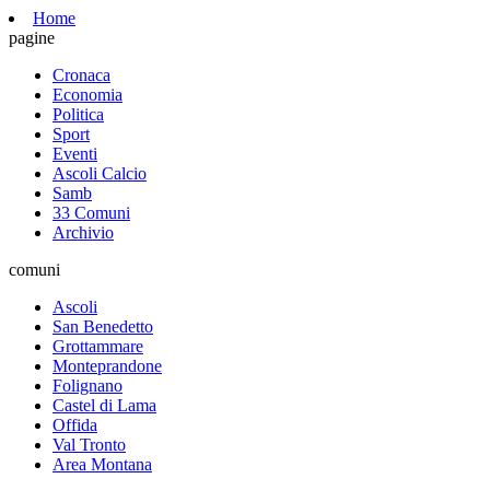
Home
pagine
Cronaca
Economia
Politica
Sport
Eventi
Ascoli Calcio
Samb
33 Comuni
Archivio
comuni
Ascoli
San Benedetto
Grottammare
Monteprandone
Folignano
Castel di Lama
Offida
Val Tronto
Area Montana