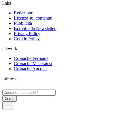
links
Redazione
Licenza sui contenuti
Pubblicità
Iscriviti alla Newsletter
Privacy Policy
Cookie Policy
network
Cronache Fermane
Cronache Maceratesi
Cronache Ancona
follow us
Ricerca
per: