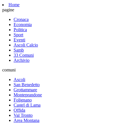
Home
pagine
Cronaca
Economia
Politica
Sport
Eventi
Ascoli Calcio
Samb
33 Comuni
Archivio
comuni
Ascoli
San Benedetto
Grottammare
Monteprandone
Folignano
Castel di Lama
Offida
Val Tronto
Area Montana