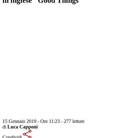
in inglese "Good Things"
15 Gennaio 2019 - Ore 11:23
-
277 letture
di
Luca Capponi
Condividi