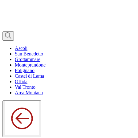
Ascoli
San Benedetto
Grottammare
Monteprandone
Folignano
Castel di Lama
Offida
Val Tronto
Area Montana