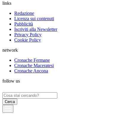
links
Redazione
Licenza sui contenuti
Pubblicità
Iscriviti alla Newsletter
Privacy Policy
Cookie Policy
network
Cronache Fermane
Cronache Maceratesi
Cronache Ancona
follow us
Ricerca
per: