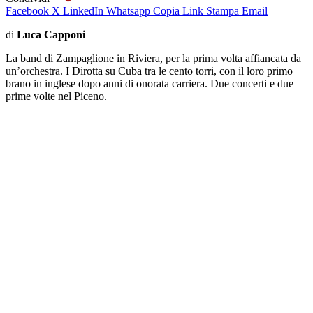
Facebook
X
LinkedIn
Whatsapp
Copia Link
Stampa
Email
di
Luca Capponi
La band di Zampaglione in Riviera, per la prima volta affiancata da
un’orchestra. I Dirotta su Cuba tra le cento torri, con il loro primo
brano in inglese dopo anni di onorata carriera. Due concerti e due
prime volte nel Piceno.