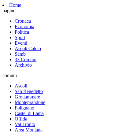
Home
pagine
Cronaca
Economia
Politica
Sport
Eventi
Ascoli Calcio
Samb
33 Comuni
Archivio
comuni
Ascoli
San Benedetto
Grottammare
Monteprandone
Folignano
Castel di Lama
Offida
Val Tronto
Area Montana