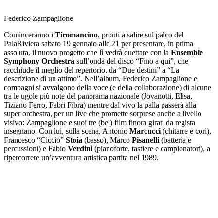
Federico Zampaglione
Cominceranno i
Tiromancino
, pronti a salire sul palco del
PalaRiviera sabato 19 gennaio alle 21 per presentare, in prima
assoluta, il nuovo progetto che lì vedrà duettare con la
Ensemble
Symphony Orchestra
sull’onda del disco “Fino a qui”, che
racchiude il meglio del repertorio, da “Due destini” a “La
descrizione di un attimo”. Nell’album, Federico Zampaglione e
compagni si avvalgono della voce (e della collaborazione) di alcune
tra le ugole più note del panorama nazionale (Jovanotti, Elisa,
Tiziano Ferro, Fabri Fibra) mentre dal vivo la palla passerà alla
super orchestra, per un live che promette sorprese anche a livello
visivo: Zampaglione e suoi tre (bei) film finora girati da regista
insegnano. Con lui, sulla scena, Antonio
Marcucci
(chitarre e cori),
Francesco “Ciccio”
Stoia
(basso), Marco
Pisanelli
(batteria e
percussioni) e Fabio
Verdini
(pianoforte, tastiere e campionatori), a
ripercorrere un’avventura artistica partita nel 1989.