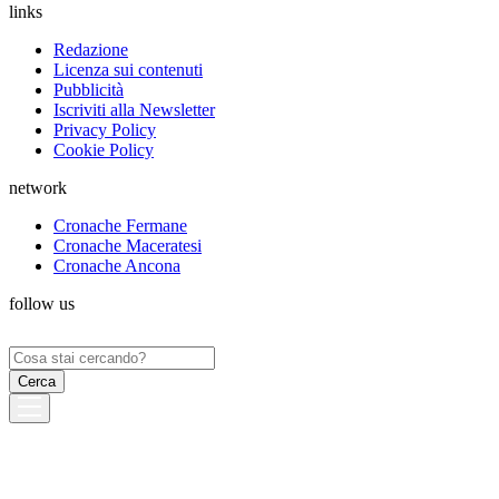
links
Redazione
Licenza sui contenuti
Pubblicità
Iscriviti alla Newsletter
Privacy Policy
Cookie Policy
network
Cronache Fermane
Cronache Maceratesi
Cronache Ancona
follow us
Ricerca
per: