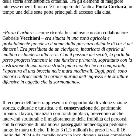
della storia architettonica cittadina. Tra gli elementi di maggiore
interesse emersi finora c’è il recupero dell’antica
Porta Corbara
, un
tempo una delle sette porte principali di accesso alla città.
«Porta Corbara
– come ricorda lo studioso e nostro collaboratore
Gabriele
Vecchioni
–
era situata in una zona agricola e
probabilmente prendeva il nome dalla presenza abituale di corvi nei
dintorni. Era presidiata da un clavigero, incaricato di aprirla al
mattino e chiuderla alla sera. Con il passare dei secoli, la porta ha
perso progressivamente la sua funzione primaria, soprattutto con la
costruzione di una nuova strada più a monte che ha comportato
l’apertura di una breccia nelle mura medievali. Oggi, però, sono
ancora rintracciabili la cornice murata dell’ingresso e le strutture
difensive in aggetto che la sormontano».
Il recupero dell’area rappresenta un’opportunità di valorizzazione
storica, culturale e turistica, e di
conservazione
del patrimonio
urbano. I lavori, finanziati con fondi pubblici, prevedono anche
interventi strutturali e il miglioramento della fruibilità dei percorsi,
con la creazione di una nuova passeggiata archeologica pedonale
lungo le mura urbiche. Il lotto 3 (1,3 milioni) ha preso il via il 16
luglio del 2024 e da cartello posto in loco doveva essere completato