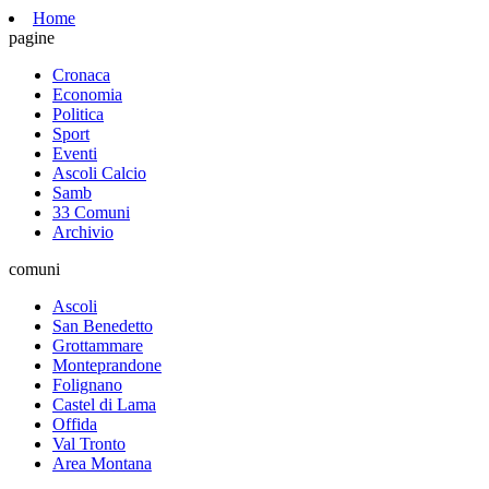
Home
pagine
Cronaca
Economia
Politica
Sport
Eventi
Ascoli Calcio
Samb
33 Comuni
Archivio
comuni
Ascoli
San Benedetto
Grottammare
Monteprandone
Folignano
Castel di Lama
Offida
Val Tronto
Area Montana