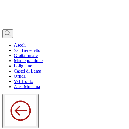
Ascoli
San Benedetto
Grottammare
Monteprandone
Folignano
Castel di Lama
Offida
Val Tronto
Area Montana