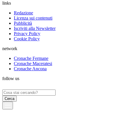
links
Redazione
Licenza sui contenuti
Pubblicità
Iscriviti alla Newsletter
Privacy Policy
Cookie Policy
network
Cronache Fermane
Cronache Maceratesi
Cronache Ancona
follow us
Ricerca
per: