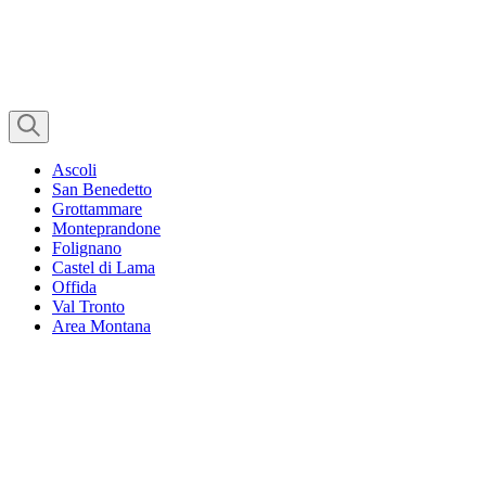
Ascoli
San Benedetto
Grottammare
Monteprandone
Folignano
Castel di Lama
Offida
Val Tronto
Area Montana