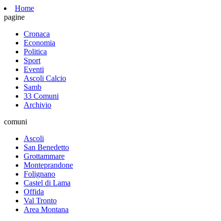
Home
pagine
Cronaca
Economia
Politica
Sport
Eventi
Ascoli Calcio
Samb
33 Comuni
Archivio
comuni
Ascoli
San Benedetto
Grottammare
Monteprandone
Folignano
Castel di Lama
Offida
Val Tronto
Area Montana