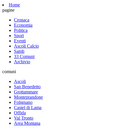
Home
pagine
Cronaca
Economia
Politica
Sport
Eventi
Ascoli Calcio
Samb
33 Comuni
Archivio
comuni
Ascoli
San Benedetto
Grottammare
Monteprandone
Folignano
Castel di Lama
Offida
Val Tronto
Area Montana