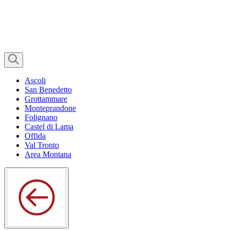
Ascoli
San Benedetto
Grottammare
Monteprandone
Folignano
Castel di Lama
Offida
Val Tronto
Area Montana