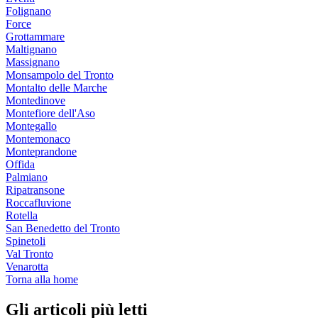
Folignano
Force
Grottammare
Maltignano
Massignano
Monsampolo del Tronto
Montalto delle Marche
Montedinove
Montefiore dell'Aso
Montegallo
Montemonaco
Monteprandone
Offida
Palmiano
Ripatransone
Roccafluvione
Rotella
San Benedetto del Tronto
Spinetoli
Val Tronto
Venarotta
Torna alla home
Gli articoli più letti