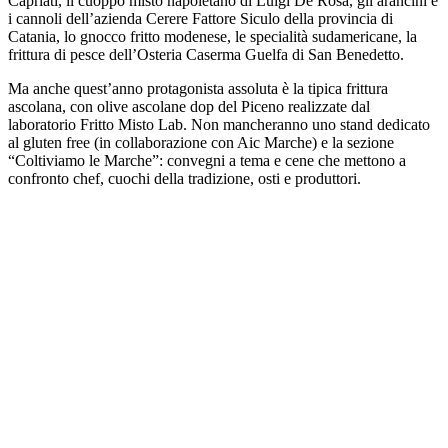
Capriati, il cuoppo misto napoletano di Luigi De Rosa, gli arancini e
i cannoli dell’azienda Cerere Fattore Siculo della provincia di
Catania, lo gnocco fritto modenese, le specialità sudamericane, la
frittura di pesce dell’Osteria Caserma Guelfa di San Benedetto.
Ma anche quest’anno protagonista assoluta è la tipica frittura
ascolana, con olive ascolane dop del Piceno realizzate dal
laboratorio Fritto Misto Lab. Non mancheranno uno stand dedicato
al gluten free (in collaborazione con Aic Marche) e la sezione
“Coltiviamo le Marche”: convegni a tema e cene che mettono a
confronto chef, cuochi della tradizione, osti e produttori.