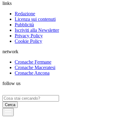
links
Redazione
Licenza sui contenuti
Pubblicità
Iscriviti alla Newsletter
Privacy Policy
Cookie Policy
network
Cronache Fermane
Cronache Maceratesi
Cronache Ancona
follow us
Ricerca
per: