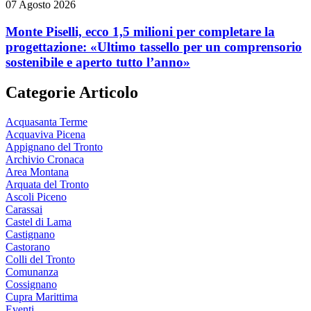
07 Agosto 2026
Monte Piselli, ecco 1,5 milioni per completare la
progettazione: «Ultimo tassello per un comprensorio
sostenibile e aperto tutto l’anno»
Categorie Articolo
Acquasanta Terme
Acquaviva Picena
Appignano del Tronto
Archivio Cronaca
Area Montana
Arquata del Tronto
Ascoli Piceno
Carassai
Castel di Lama
Castignano
Castorano
Colli del Tronto
Comunanza
Cossignano
Cupra Marittima
Eventi