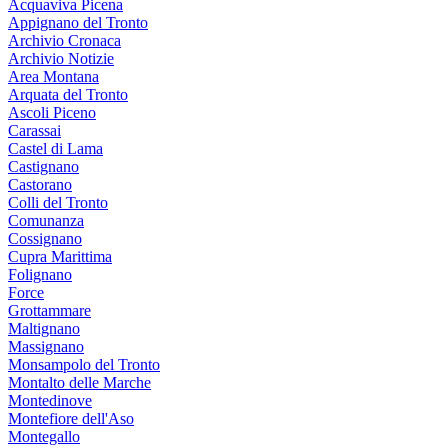
Acquaviva Picena
Appignano del Tronto
Archivio Cronaca
Archivio Notizie
Area Montana
Arquata del Tronto
Ascoli Piceno
Carassai
Castel di Lama
Castignano
Castorano
Colli del Tronto
Comunanza
Cossignano
Cupra Marittima
Folignano
Force
Grottammare
Maltignano
Massignano
Monsampolo del Tronto
Montalto delle Marche
Montedinove
Montefiore dell'Aso
Montegallo