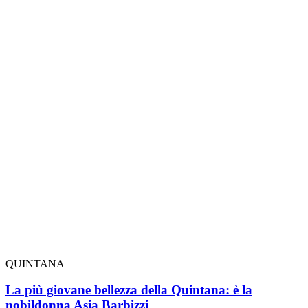
QUINTANA
La più giovane bellezza della Quintana: è la
nobildonna Asia Barbizzi