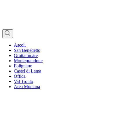
Ascoli
San Benedetto
Grottammare
Monteprandone
Folignano
Castel di Lama
Offida
Val Tronto
Area Montana