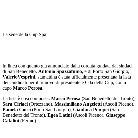
La sede della Ciip Spa
In linea con quanto già annunciato dalla cordata guidata dai sindaci
di San Benedetto,
Antonio Spazzafumo
, e di Porto San Giorgio,
ValerioVesprini
, stamattina è stata ufficialmente presentata la lista
dei candidati per il rinnovo di presidente e Cda della Ciip, con a
capo
Marco Perosa
.
La lista è così composta:
Marco Perosa
(San Benedetto del Tronto),
Sara Ciriaci
(Ortezzano),
Massimiliano Angeletti
(Ascoli Piceno),
Pamela Cocci
(Porto San Giorgio),
Gianluca Pompei
(San
Benedetto del Tronto),
Egea Latini
(Ascoli Piceno),
Giuseppe
Catalini
(Fermo).