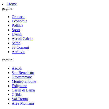
Home
pagine
Cronaca
Economia
Politica
Sport
Eventi
Ascoli Calcio
Samb
33 Comuni
Archivio
comuni
Ascoli
San Benedetto
Grottammare
Monteprandone
Folignano
Castel di Lama
Offida
Val Tronto
Area Montana