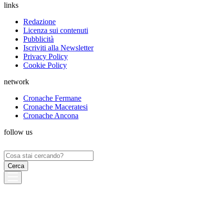
links
Redazione
Licenza sui contenuti
Pubblicità
Iscriviti alla Newsletter
Privacy Policy
Cookie Policy
network
Cronache Fermane
Cronache Maceratesi
Cronache Ancona
follow us
Ricerca
per: