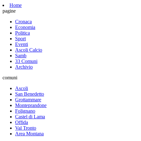
Home
pagine
Cronaca
Economia
Politica
Sport
Eventi
Ascoli Calcio
Samb
33 Comuni
Archivio
comuni
Ascoli
San Benedetto
Grottammare
Monteprandone
Folignano
Castel di Lama
Offida
Val Tronto
Area Montana