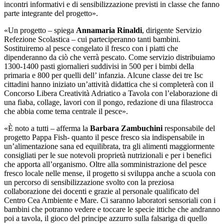
incontri informativi e di sensibilizzazione previsti in classe che fanno
parte integrante del progetto».
«Un progetto – spiega
Annamaria Rinaldi
, dirigente Servizio
Refezione Scolastica – cui parteciperanno tanti bambini.
Sostituiremo al pesce congelato il fresco con i piatti che
dipenderanno da ciò che verrà pescato. Come servizio distribuiamo
1300-1400 pasti giornalieri suddivisi in 500 per i bimbi della
primaria e 800 per quelli dell’ infanzia. Alcune classe dei tre Isc
cittadini hanno iniziato un’attività didattica che si completerà con il
Concorso Libera Creatività Adriatico a Tavola con l’elaborazione di
una fiaba, collage, lavori con il pongo, redazione di una filastrocca
che abbia come tema centrale il pesce».
«È noto a tutti – afferma la
Barbara Zambuchini
responsabile del
progetto Pappa Fish- quanto il pesce fresco sia indispensabile in
un’alimentazione sana ed equilibrata, tra gli alimenti maggiormente
consigliati per le sue notevoli proprietà nutrizionali e per i benefici
che apporta all’organismo. Oltre alla somministrazione del pesce
fresco locale nelle mense, il progetto si sviluppa anche a scuola con
un percorso di sensibilizzazione svolto con la preziosa
collaborazione dei docenti e grazie al personale qualificato del
Centro Cea Ambiente e Mare. Ci saranno laboratori sensoriali con i
bambini che potranno vedere e toccare le specie ittiche che andranno
poi a tavola, il gioco del principe azzurro sulla falsariga di quello