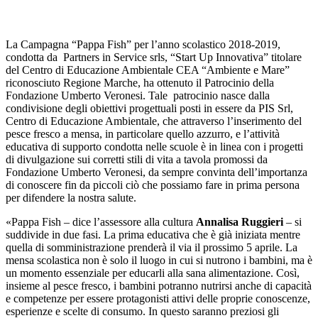
La Campagna “Pappa Fish” per l’anno scolastico 2018-2019,
condotta da Partners in Service srls, “Start Up Innovativa” titolare
del Centro di Educazione Ambientale CEA “Ambiente e Mare”
riconosciuto Regione Marche, ha ottenuto il Patrocinio della
Fondazione Umberto Veronesi. Tale patrocinio nasce dalla
condivisione degli obiettivi progettuali posti in essere da PIS Srl,
Centro di Educazione Ambientale, che attraverso l’inserimento del
pesce fresco a mensa, in particolare quello azzurro, e l’attività
educativa di supporto condotta nelle scuole è in linea con i progetti
di divulgazione sui corretti stili di vita a tavola promossi da
Fondazione Umberto Veronesi, da sempre convinta dell’importanza
di conoscere fin da piccoli ciò che possiamo fare in prima persona
per difendere la nostra salute.
«Pappa Fish – dice l’assessore alla cultura
Annalisa Ruggieri
– si
suddivide in due fasi. La prima educativa che è già iniziata mentre
quella di somministrazione prenderà il via il prossimo 5 aprile. La
mensa scolastica non è solo il luogo in cui si nutrono i bambini, ma è
un momento essenziale per educarli alla sana alimentazione. Così,
insieme al pesce fresco, i bambini potranno nutrirsi anche di capacità
e competenze per essere protagonisti attivi delle proprie conoscenze,
esperienze e scelte di consumo. In questo saranno preziosi gli