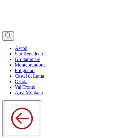
Ascoli
San Benedetto
Grottammare
Monteprandone
Folignano
Castel di Lama
Offida
Val Tronto
Area Montana