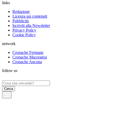
links
Redazione
Licenza sui contenuti
Pubblicità
Iscriviti alla Newsletter
Privacy Policy
Cookie Policy
network
Cronache Fermane
Cronache Maceratesi
Cronache Ancona
follow us
Ricerca
per: