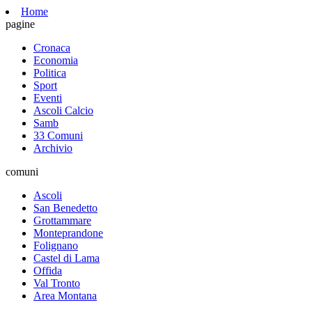
Home
pagine
Cronaca
Economia
Politica
Sport
Eventi
Ascoli Calcio
Samb
33 Comuni
Archivio
comuni
Ascoli
San Benedetto
Grottammare
Monteprandone
Folignano
Castel di Lama
Offida
Val Tronto
Area Montana