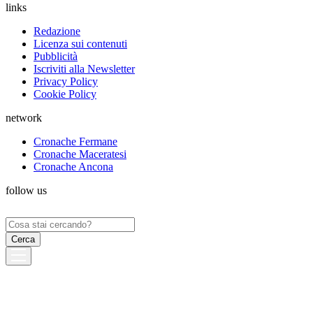
links
Redazione
Licenza sui contenuti
Pubblicità
Iscriviti alla Newsletter
Privacy Policy
Cookie Policy
network
Cronache Fermane
Cronache Maceratesi
Cronache Ancona
follow us
Ricerca
per: