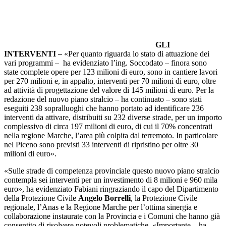
GLI
INTERVENTI –
«Per quanto riguarda lo stato di attuazione dei
vari programmi – ha evidenziato l’ing. Soccodato – finora sono
state complete opere per 123 milioni di euro, sono in cantiere lavori
per 270 milioni e, in appalto, interventi per 70 milioni di euro, oltre
ad attività di progettazione del valore di 145 milioni di euro. Per la
redazione del nuovo piano stralcio – ha continuato – sono stati
eseguiti 238 sopralluoghi che hanno portato ad identificare 236
interventi da attivare, distribuiti su 232 diverse strade, per un importo
complessivo di circa 197 milioni di euro, di cui il 70% concentrati
nella regione Marche, l’area più colpita dal terremoto. In particolare
nel Piceno sono previsti 33 interventi di ripristino per oltre 30
milioni di euro».
«Sulle strade di competenza provinciale questo nuovo piano stralcio
contempla sei interventi per un investimento di 8 milioni e 960 mila
euro», ha evidenziato Fabiani ringraziando il capo del Dipartimento
della Protezione Civile
Angelo Borrelli
, la Protezione Civile
regionale, l’Anas e la Regione Marche per l’ottima sinergia e
collaborazione instaurate con la Provincia e i Comuni che hanno già
consentito di risolvere notevoli problematiche. «Importante – ha