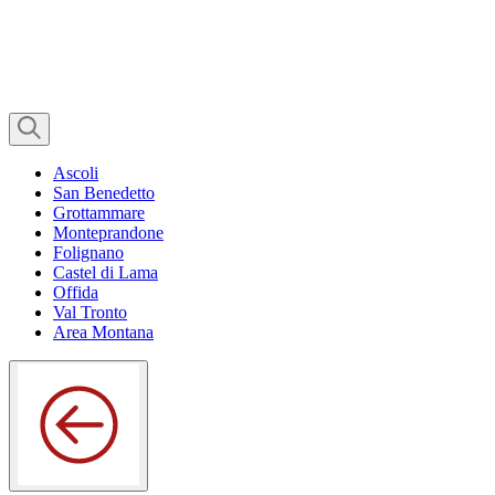
Ascoli
San Benedetto
Grottammare
Monteprandone
Folignano
Castel di Lama
Offida
Val Tronto
Area Montana