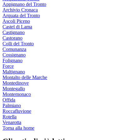
Appignano del Tronto
Archivio Cronaca
Arquata del Tronto
Ascoli Piceno
Castel di Lama
Castignano
Castorano
Colli del Tronto
Comunanza
Cossignano
Folignano
Force
Maltignano
Montalto delle Marche
Montedinove
Montegallo
Montemonaco
Offida
Palmiano
Roccafluvione
Rotella
Venarotta
Torna alla home