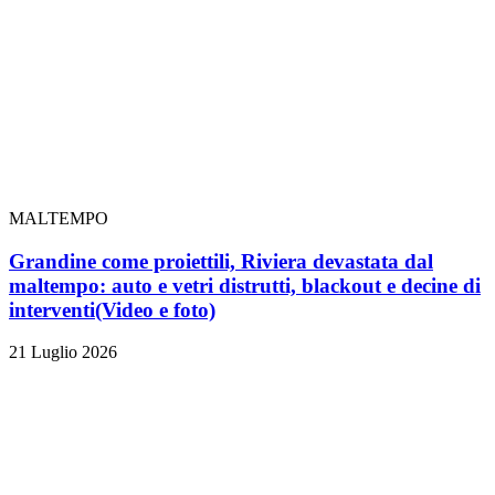
MALTEMPO
Grandine come proiettili, Riviera devastata dal
maltempo: auto e vetri distrutti, blackout e decine di
interventi
(Video e foto)
21 Luglio 2026