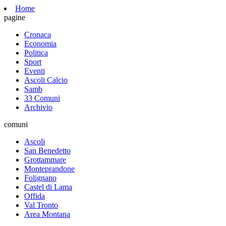
Home
pagine
Cronaca
Economia
Politica
Sport
Eventi
Ascoli Calcio
Samb
33 Comuni
Archivio
comuni
Ascoli
San Benedetto
Grottammare
Monteprandone
Folignano
Castel di Lama
Offida
Val Tronto
Area Montana