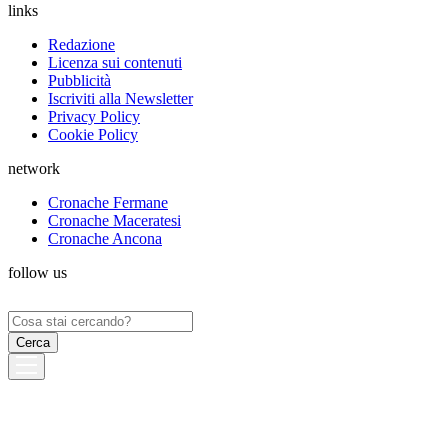
links
Redazione
Licenza sui contenuti
Pubblicità
Iscriviti alla Newsletter
Privacy Policy
Cookie Policy
network
Cronache Fermane
Cronache Maceratesi
Cronache Ancona
follow us
Ricerca
per: