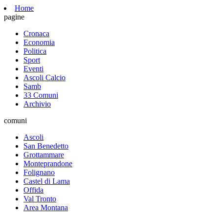
Home
pagine
Cronaca
Economia
Politica
Sport
Eventi
Ascoli Calcio
Samb
33 Comuni
Archivio
comuni
Ascoli
San Benedetto
Grottammare
Monteprandone
Folignano
Castel di Lama
Offida
Val Tronto
Area Montana