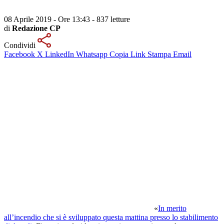
08 Aprile 2019 - Ore 13:43
-
837 letture
di
Redazione CP
Condividi
Facebook
X
LinkedIn
Whatsapp
Copia Link
Stampa
Email
«
In merito
all’incendio che si è sviluppato questa mattina presso lo stabilimento