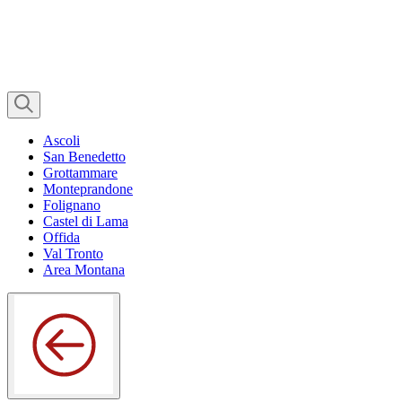
Ascoli
San Benedetto
Grottammare
Monteprandone
Folignano
Castel di Lama
Offida
Val Tronto
Area Montana