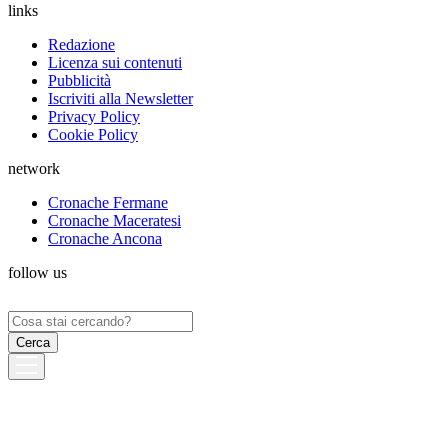
links
Redazione
Licenza sui contenuti
Pubblicità
Iscriviti alla Newsletter
Privacy Policy
Cookie Policy
network
Cronache Fermane
Cronache Maceratesi
Cronache Ancona
follow us
Ricerca
per: