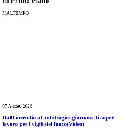
In Primo Piano
MALTEMPO
07 Agosto 2026
Dalll’incendio al nubifragio: giornata di super
lavoro per i vigili del fuoco
(Video)