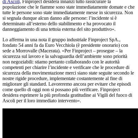
di Ascoli,
Finproject desidera innanzi tutto rassicurare la
popolazione che le fiamme sono state immediatamente domate e che
tutte le persone sono state immediatamente messe in sicurezza. Non
si segnala dunque alcun danno alle persone: l’incidente si è
determinato all’esterno dello stabilimento e ha provocato il
danneggiamento di una tettoia esterna del sito produttivo».
Lo afferma in una nota il gruppo industriale Finproject SpA.,
fondato 54 anni fa da Euro Vecchiola (è presidente onorario) con
sede a Morrovalle (Macerata). «Per Finproject – prosegue – la
sicurezza sul lavoro e la salvaguardia dell’ambiente sono priorità
non negoziabili: stiamo pertanto collaborando con le autorità
competenti per chiarire l’incidente e verificare che le procedure di
sicurezza della movimentazione merci siano state seguite secondo le
nostre rigide procedure, implementate costantemente al fine di
migliorare gli standard. Lavoreremo ancora per evitare che episodi
come quello di oggi non si possano più verificare. Finproject
desidera esprimere la più profonda gratitudine ai Vigili del fuoco di
Ascoli per il loro immediato intervento».