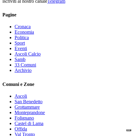
iscriviti al nostro canale
Telegram
Pagine
Cronaca
Economia
Politica
Sport
Eventi
Ascoli Calcio
Samb
33 Comuni
Archivio
Comuni e Zone
Ascoli
San Benedetto
Grottammare
Monteprandone
Folignano
Castel di Lama
Offida
Val Tronto