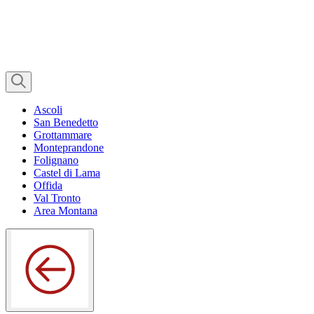
Ascoli
San Benedetto
Grottammare
Monteprandone
Folignano
Castel di Lama
Offida
Val Tronto
Area Montana