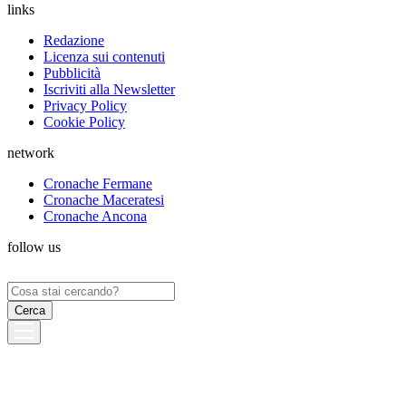
links
Redazione
Licenza sui contenuti
Pubblicità
Iscriviti alla Newsletter
Privacy Policy
Cookie Policy
network
Cronache Fermane
Cronache Maceratesi
Cronache Ancona
follow us
Ricerca
per: