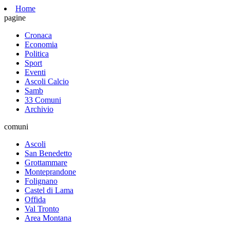
Home
pagine
Cronaca
Economia
Politica
Sport
Eventi
Ascoli Calcio
Samb
33 Comuni
Archivio
comuni
Ascoli
San Benedetto
Grottammare
Monteprandone
Folignano
Castel di Lama
Offida
Val Tronto
Area Montana