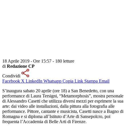
18 Aprile 2019 - Ore 15:57
-
180 letture
di
Redazione CP
Condividi
Facebook
X
LinkedIn
Whatsapp
Copia Link
Stampa
Email
S’inaugura sabato 20 aprile (ore 18) a San Benedetto, con una
performance di Laura Tersigni, “Metamorphosis”, mostra personale
di Alessandro Casetti che utilizza diversi mezzi per esprimere la sua
arte: dai video alle installazioni, dalla pittura alla fotografia alle
performance. Pittore, cantante e musicista, Casetti nasce a Bagno di
Romagna e si diploma all’Istituto d’Arte di Sansepolcro, poi
frequenta l’Accademia di Belle Arti di Firenze.