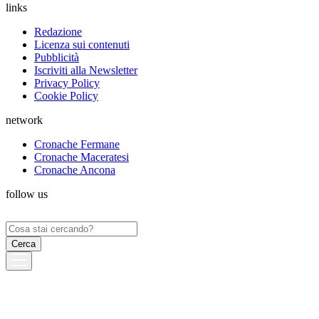
links
Redazione
Licenza sui contenuti
Pubblicità
Iscriviti alla Newsletter
Privacy Policy
Cookie Policy
network
Cronache Fermane
Cronache Maceratesi
Cronache Ancona
follow us
Ricerca
per: