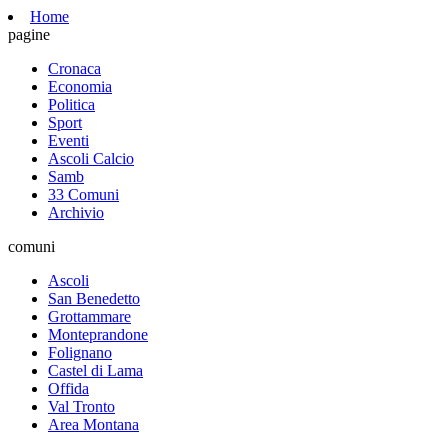
Home
pagine
Cronaca
Economia
Politica
Sport
Eventi
Ascoli Calcio
Samb
33 Comuni
Archivio
comuni
Ascoli
San Benedetto
Grottammare
Monteprandone
Folignano
Castel di Lama
Offida
Val Tronto
Area Montana