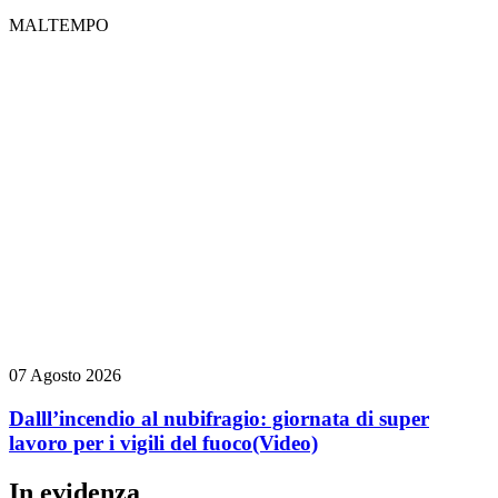
MALTEMPO
07 Agosto 2026
Dalll’incendio al nubifragio: giornata di super
lavoro per i vigili del fuoco
(Video)
In evidenza