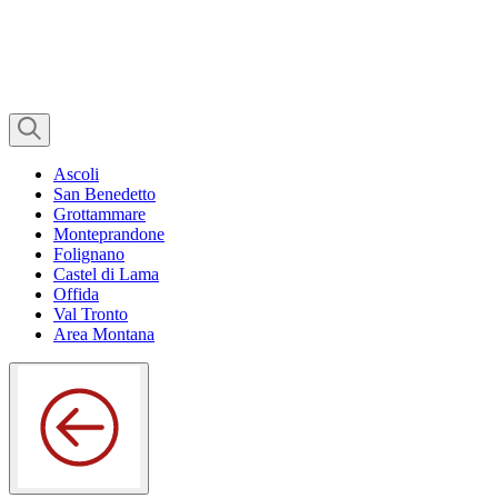
Ascoli
San Benedetto
Grottammare
Monteprandone
Folignano
Castel di Lama
Offida
Val Tronto
Area Montana