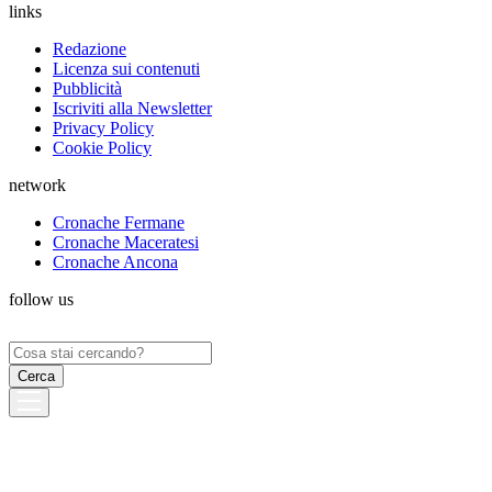
links
Redazione
Licenza sui contenuti
Pubblicità
Iscriviti alla Newsletter
Privacy Policy
Cookie Policy
network
Cronache Fermane
Cronache Maceratesi
Cronache Ancona
follow us
Ricerca
per: