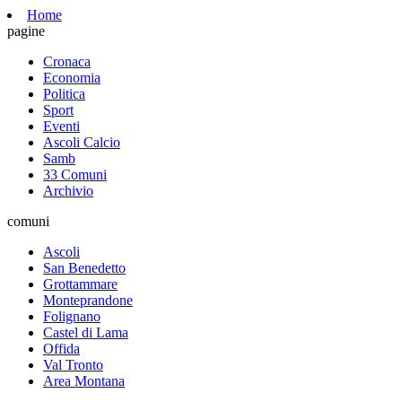
Home
pagine
Cronaca
Economia
Politica
Sport
Eventi
Ascoli Calcio
Samb
33 Comuni
Archivio
comuni
Ascoli
San Benedetto
Grottammare
Monteprandone
Folignano
Castel di Lama
Offida
Val Tronto
Area Montana