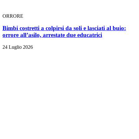
ORRORE
Bimbi costretti a colpirsi da soli e lasciati al buio:
orrore all’asilo, arrestate due educatrici
24 Luglio 2026