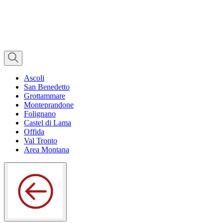
Ascoli
San Benedetto
Grottammare
Monteprandone
Folignano
Castel di Lama
Offida
Val Tronto
Area Montana