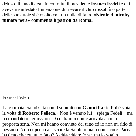
deluso. Il lunedì degli incontri tra il presidente
Franco Fedeli
e chi
aveva manifestato l’intenzione di rilevare il club rossoblù o parte
delle sue quote si è risolto con un nulla di fatto.
«Niente di niente,
fumata nera» commenta il patron da Roma.
Franco Fedeli
La giornata era iniziata con il summit con
Gianni Paris
. Poi è stata
la volta di
Roberto Felleca
. «Non è venuto lui – spiega Fedeli – ma
ha mandato un emissario. Da entrambi non è arrivata alcuna
proposta seria. Non mi hanno convinto del tutto ed io non mi fido di
nessuno. Non ci penso a lasciare la Samb in mani non sicure. Paris
ha detto che era tutto fatto? A chiacchiere forse, ma io voglio