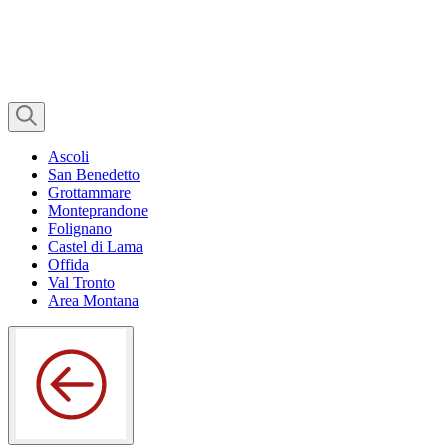
Ascoli
San Benedetto
Grottammare
Monteprandone
Folignano
Castel di Lama
Offida
Val Tronto
Area Montana