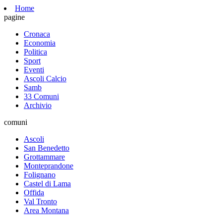
Home
pagine
Cronaca
Economia
Politica
Sport
Eventi
Ascoli Calcio
Samb
33 Comuni
Archivio
comuni
Ascoli
San Benedetto
Grottammare
Monteprandone
Folignano
Castel di Lama
Offida
Val Tronto
Area Montana