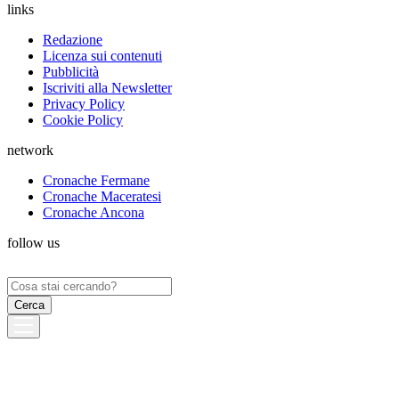
links
Redazione
Licenza sui contenuti
Pubblicità
Iscriviti alla Newsletter
Privacy Policy
Cookie Policy
network
Cronache Fermane
Cronache Maceratesi
Cronache Ancona
follow us
Ricerca
per: